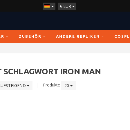
€
EUR
ER
ZUBEHÖR
ANDERE REPLIKEN
COSPL
T SCHLAGWORT IRON MAN
|
Produkte
AUFSTEIGEND
20