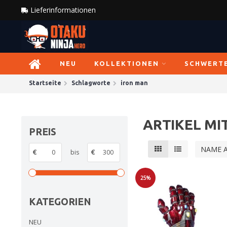
Lieferinformationen
NEU
KOLLEKTIONEN
SCHWERT
Startseite
Schlagworte
iron man
ARTIKEL MI
PREIS
NAME 
€
bis
€
25%
Sale
KATEGORIEN
NEU