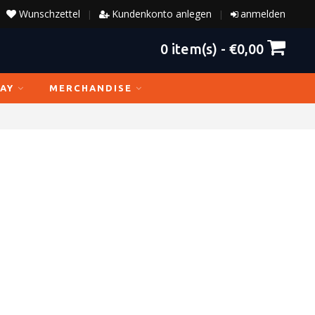
Wunschzettel
Kundenkonto anlegen
anmelden
|
|
0
item(s) -
€0,00
AY
MERCHANDISE