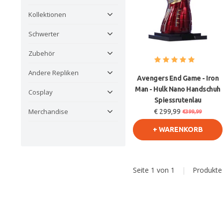
Kollektionen
Schwerter
Zubehör
Andere Repliken
Avengers End Game - Iron
Man - Hulk Nano Handschuh
Cosplay
Spiessrutenlau
Merchandise
€ 299,99
€399,99
+ WARENKORB
Seite 1 von 1
|
Produkt