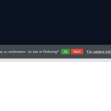
 2026 Mavericks Distribution
p zu verbessern. Ist das in Ordnung?
Ja
Nein
Für weitere In