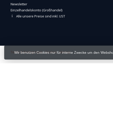
Newsletter
Einzelhandelskonto (Großhandel)
Alle unsere Preise sind inkl. UST
Terms & Bedingungen
-
Cookies
-
Sitemap
Copyright Otaku Ninja Hero ©
Wir benutzen Cookies nur für interne Zwecke um den Websho