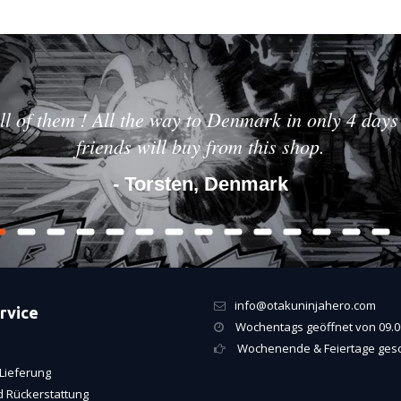
ll of them ! All the way to Denmark in only 4 days 
friends will buy from this shop.
- Torsten, Denmark
info@otakuninjahero.com
rvice
Wochentags geöffnet von 09.00
Wochenende & Feiertage ges
Lieferung
 Rückerstattung