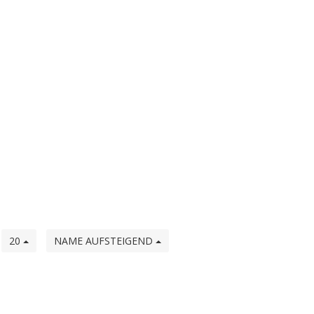
e
20
NAME AUFSTEIGEND