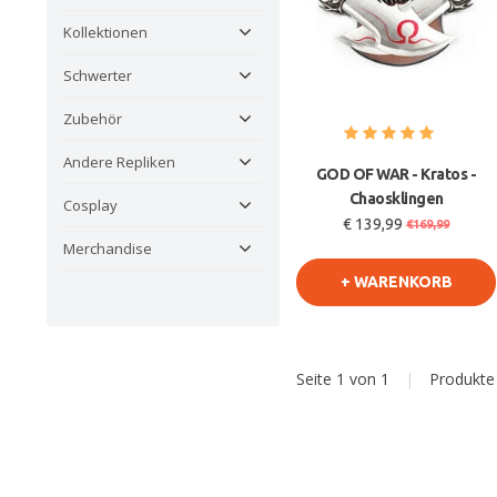
Kollektionen
Schwerter
Zubehör
Andere Repliken
GOD OF WAR - Kratos -
Chaosklingen
Cosplay
€ 139,99
€169,99
Merchandise
+ WARENKORB
Seite 1 von 1
|
Produkt