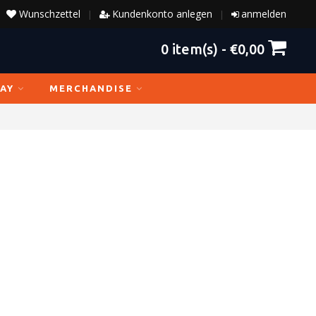
Wunschzettel
Kundenkonto anlegen
anmelden
|
|
0
item(s) -
€0,00
AY
MERCHANDISE