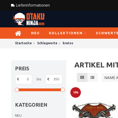
Lieferinformationen
NEU
KOLLEKTIONEN
SCHWERT
Startseite
Schlagworte
kratos
ARTIKEL M
PREIS
NAME 
€
bis
€
18%
Sale
KATEGORIEN
NEU