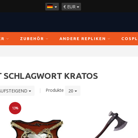
€
EUR
ER
ZUBEHÖR
ANDERE REPLIKEN
COSPL
IT SCHLAGWORT KRATOS
|
Produkte
AUFSTEIGEND
20
13%
Sale