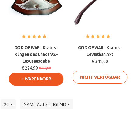
GOD OF WAR - Kratos -
GOD OF WAR - Kratos -
Klingen des Chaos V2 -
Leviathan Axt
Luxusausgabe
€ 341,00
€ 224,99
€259,99
NICHT VERFÜGBAR
+ WARENKORB
e
20
NAME AUFSTEIGEND