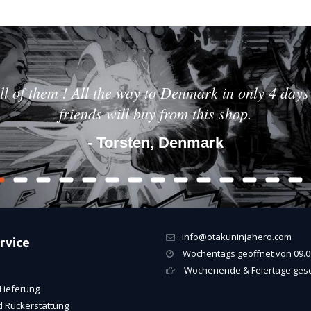
ll of them ! All the way to Denmark in only 4 days 
friends will buy from this shop.
- Torsten, Denmark
info@otakuninjahero.com
rvice
Wochentags geöffnet von 09.00
Wochenende & Feiertage ges
Lieferung
 Rückerstattung