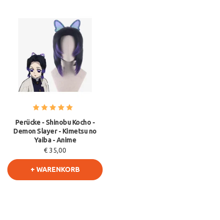
Perücke - Shinobu Kocho -
Demon Slayer - Kimetsu no
Yaiba - Anime
€ 35,00
+ WARENKORB