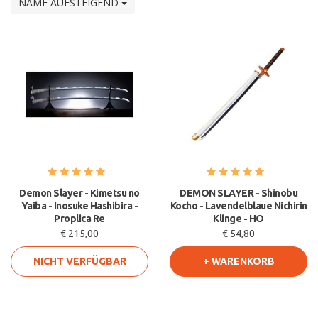
NAME AUFSTEIGEND
Demon Slayer - Kimetsu no
DEMON SLAYER - Shinobu
Yaiba - Inosuke Hashibira -
Kocho - Lavendelblaue Nichirin
Proplica Re
Klinge - HO
€ 215,00
€ 54,80
NICHT VERFÜGBAR
+ WARENKORB