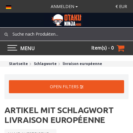
ANMELDEN
€
EUR
MENU
Item(s) - 0
Startseite
Schlagworte
livraison européenne
OPEN FILTERS
ARTIKEL MIT SCHLAGWORT
LIVRAISON EUROPÉENNE