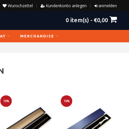
Wunschzettel
Kundenkonto anlegen
anmelden
|
|
0
item(s) -
€0,00
AY
MERCHANDISE
N
19%
19%
Sale
Sale