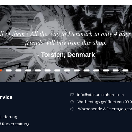
ll of them ! All the way to Denmark in only 4 days 
friends will buy from this shop.
- Torsten, Denmark
info@otakuninjahero.com
rvice
Wochentags geöffnet von 09.00
Wochenende & Feiertage ges
Lieferung
 Rückerstattung