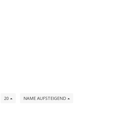
e
20
NAME AUFSTEIGEND