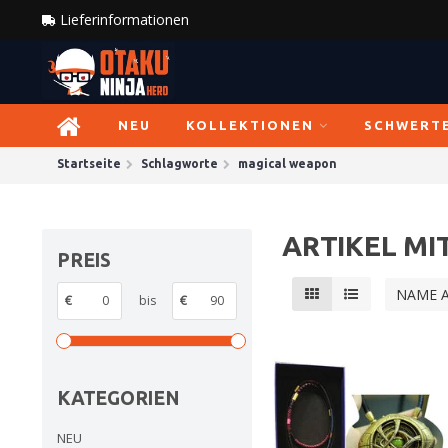
Lieferinformationen
NEU
KOLLEKTIONEN
SCHWERT
Startseite
Schlagworte
magical weapon
ARTIKEL M
PREIS
NAME 
€
bis
€
KATEGORIEN
NEU