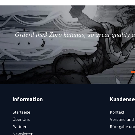
Orderd the3 Zoro katanas, so great quality a
Information
Kundense
Startseite
Kontakt
Über Uns
Versand und 
Partner
Rückgabe und
Newsletter