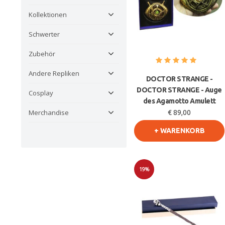
Kollektionen
Schwerter
Zubehör
Andere Repliken
DOCTOR STRANGE -
DOCTOR STRANGE - Auge
Cosplay
des Agamotto Amulett
Merchandise
€ 89,00
+ WARENKORB
19%
Sale