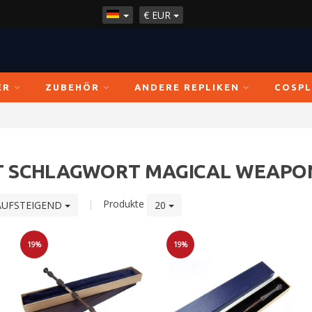
€
EUR
ER
ZUBEHÖR
ANDERE REPLIKEN
COSPL
IT SCHLAGWORT MAGICAL WEAPO
|
Produkte
AUFSTEIGEND
20
19%
19%
Sale
Sale