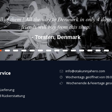
ll of them ! All the way to Denmark in only 4 days 
friends will buy from this shop.
- Torsten, Denmark
info@otakuninjahero.com
rvice
Wochentags geöffnet von 09.00
Wochenende & Feiertage ges
Lieferung
 Rückerstattung