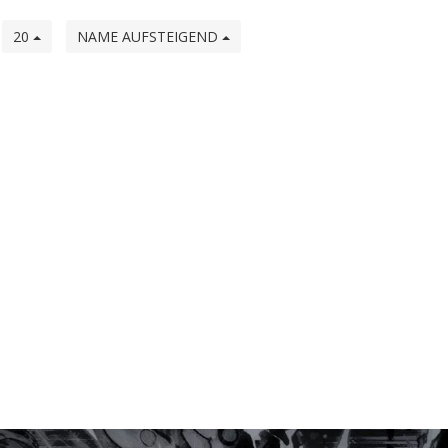
e
20
NAME AUFSTEIGEND