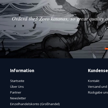
Orderd the3 Zoro katanas, so great quality a
Information
Kundense
Startseite
Kontakt
Über Uns
Versand und 
Partner
Rückgabe und
Newsletter
Einzelhandelskonto (Großhandel)