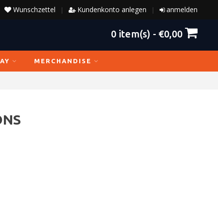
Wunschzettel
Kundenkonto anlegen
anmelden
|
|
0
item(s) -
€0,00
AY
MERCHANDISE
ONS