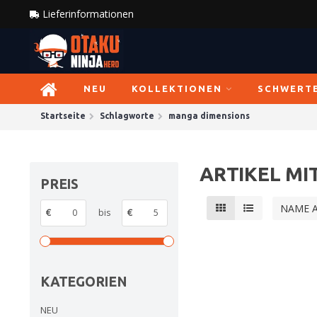
Lieferinformationen
NEU
KOLLEKTIONEN
SCHWERT
Startseite
Schlagworte
manga dimensions
ARTIKEL M
PREIS
NAME 
€
bis
€
KATEGORIEN
NEU