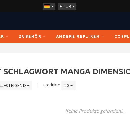
€
EUR
ER
ZUBEHÖR
ANDERE REPLIKEN
COSPL
IT SCHLAGWORT MANGA DIMENSI
|
Produkte
AUFSTEIGEND
20
Keine Produkte gefunden!...