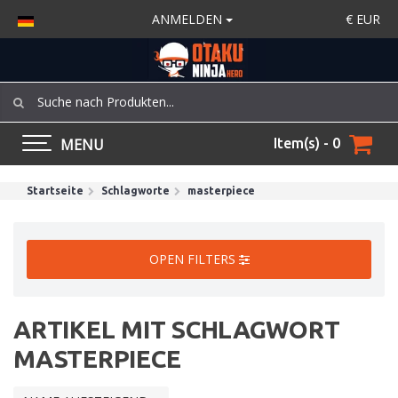
ANMELDEN
€
EUR
MENU
Item(s) - 0
Startseite
Schlagworte
masterpiece
OPEN FILTERS
ARTIKEL MIT SCHLAGWORT
MASTERPIECE