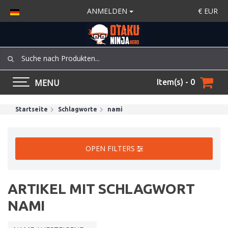
ANMELDEN
€
EUR
MENU
Item(s) - 0
Startseite
Schlagworte
nami
OPEN FILTERS
ARTIKEL MIT SCHLAGWORT
NAMI