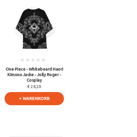
One Piece - Whitebeard Haori
Kimono Jacke - Jolly Roger -
Cosplay
€ 24,20
+ WARENKORB