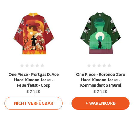
One Piece - Portgas D. Ace
One Piece - Roronoa Zoro
Haori Kimono Jacke -
Haori Kimono Jacke -
Feuerfaust - Cosp
Kommandant Samurai
€ 24,20
€ 24,20
NICHT VERFÜGBAR
+ WARENKORB