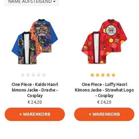
NAME AUFSTEIGEND
One Piece - Kaido Haori
One Piece - Luffy Haori
kimono Jacke - Drache -
Kimono Jacke - Strawhat Logo
Cosplay
- Cosplay
€ 24,20
€ 24,20
+ WARENKORB
+ WARENKORB