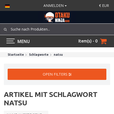
ANMELDEN
€
EUR
MENU
Item(s) - 0
Startseite
Schlagworte
natsu
OPEN FILTERS
ARTIKEL MIT SCHLAGWORT
NATSU