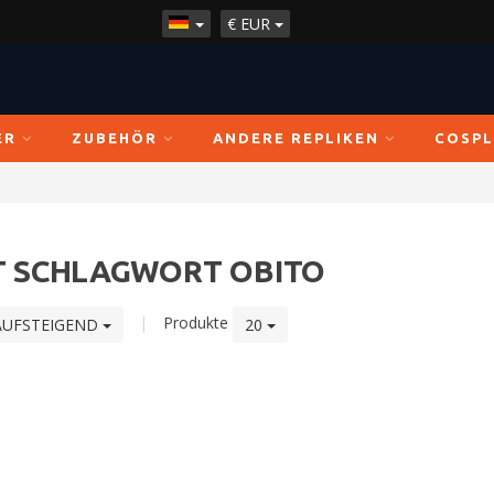
€
EUR
ER
ZUBEHÖR
ANDERE REPLIKEN
COSPL
T SCHLAGWORT OBITO
|
Produkte
AUFSTEIGEND
20