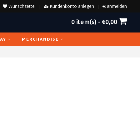
Wunschzettel
Kundenkonto anlegen
anmelden
|
|
0
item(s) -
€0,00
AY
MERCHANDISE