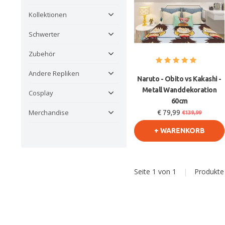
Kollektionen
Schwerter
Zubehör
Andere Repliken
Naruto - Obito vs Kakashi -
Metall Wanddekoration
Cosplay
60cm
Merchandise
€ 79,99
€139,99
+ WARENKORB
Seite 1 von 1
|
Produkt