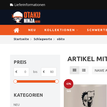
Lieferinformationen
NEU
KOLLEKTIONEN
SCHWERT
Startseite
Schlagworte
obito
ARTIKEL MI
PREIS
NAME 
€
bis
€
43%
Sale
KATEGORIEN
NEU