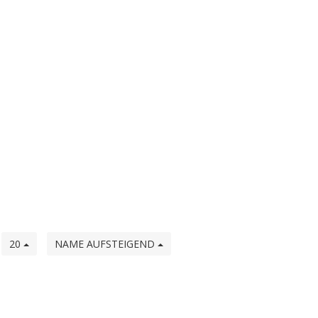
e
20
NAME AUFSTEIGEND