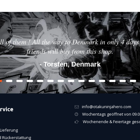
ll of them ! All the way to Denmark in only 4 days 
friends will buy from this shop.
- Torsten, Denmark
info@otakuninjahero.com
rvice
Wochentags geöffnet von 09.00
Wochenende & Feiertage ges
Lieferung
 Rückerstattung