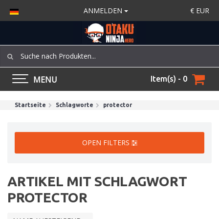
ANMELDEN
€
EUR
MENU
Item(s) - 0
Startseite
Schlagworte
protector
OPEN FILTERS
ARTIKEL MIT SCHLAGWORT
PROTECTOR