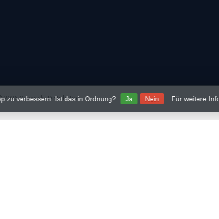
 2026 Mavericks Distribution
p zu verbessern. Ist das in Ordnung?
Ja
Nein
Für weitere In