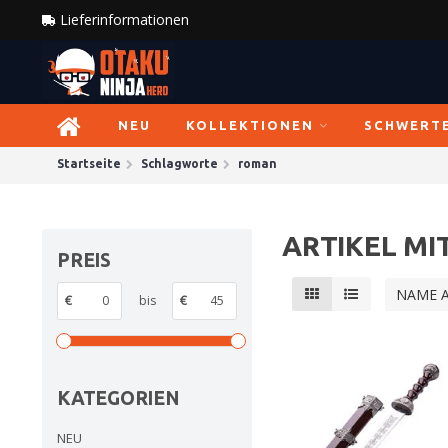
Lieferinformationen
NEU
KOLLEKTIONEN
SCHWERT
Startseite
Schlagworte
roman
ARTIKEL M
PREIS
NAME 
€
bis
€
KATEGORIEN
NEU