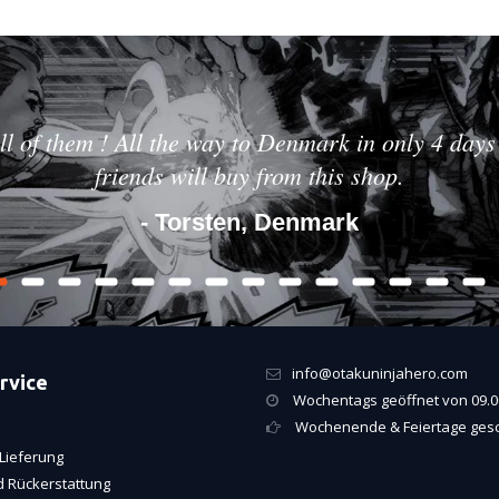
ll of them ! All the way to Denmark in only 4 days 
friends will buy from this shop.
- Torsten, Denmark
info@otakuninjahero.com
rvice
Wochentags geöffnet von 09.00
Wochenende & Feiertage ges
Lieferung
 Rückerstattung