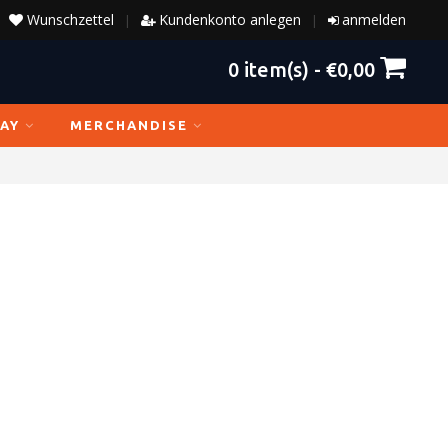
Wunschzettel
Kundenkonto anlegen
anmelden
|
|
0
item(s) -
€0,00
AY
MERCHANDISE