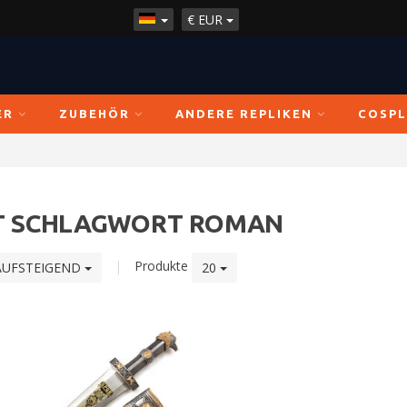
€
EUR
ER
ZUBEHÖR
ANDERE REPLIKEN
COSPL
IT SCHLAGWORT ROMAN
|
Produkte
AUFSTEIGEND
20