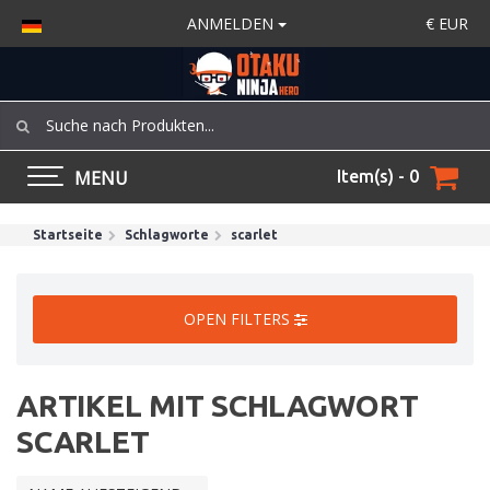
ANMELDEN
€
EUR
MENU
Item(s) - 0
Startseite
Schlagworte
scarlet
OPEN FILTERS
ARTIKEL MIT SCHLAGWORT
SCARLET