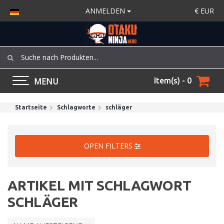
ANMELDEN
€
EUR
MENU
Item(s) - 0
Startseite
Schlagworte
schläger
OPEN FILTERS
ARTIKEL MIT SCHLAGWORT
SCHLÄGER