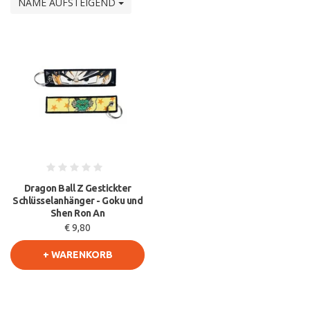
NAME AUFSTEIGEND
Dragon Ball Z Gestickter
Schlüsselanhänger - Goku und
Shen Ron An
€ 9,80
+ WARENKORB