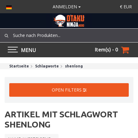
ANMELDEN
€
EUR
MENU
Item(s) - 0
Startseite
Schlagworte
shenlong
OPEN FILTERS
ARTIKEL MIT SCHLAGWORT
SHENLONG