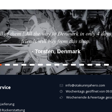
ll of them ! All the way to Denmark in only 4 days 
friends will buy from this shop.
- Torsten, Denmark
info@otakuninjahero.com
rvice
Wochentags geöffnet von 09.00
Wochenende & Feiertage ges
Lieferung
 Rückerstattung