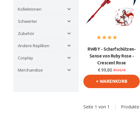
Kollektionen
Schwerter
Zubehör
Andere Repliken
RWBY - Scharfschützen-
Sense von Ruby Rose -
Cosplay
Crescent Rose
Merchandise
€ 99,80
€124,10
+ WARENKORB
Seite 1 von 1
|
Produkt