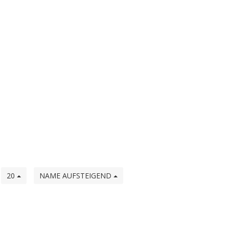
e
20
NAME AUFSTEIGEND