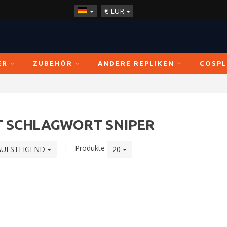
€
EUR
ER
ZUBEHÖR
ANDERE REPLIKEN
COSPL
T SCHLAGWORT SNIPER
|
Produkte
AUFSTEIGEND
20