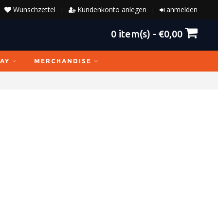
Wunschzettel
Kundenkonto anlegen
anmelden
|
|
0
item(s) -
€0,00
AY
MERCHANDISE