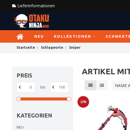
Lieferinformationen
NEU
KOLLEKTIONEN
SCHWERT
Startseite
Schlagworte
Sniper
ARTIKEL MI
PREIS
NAME 
€
bis
€
20%
Sale
KATEGORIEN
NEU