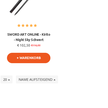
SWORD ART ONLINE - Kirito
- Night Sky Schwert
€ 102,50
€116,00
+ WARENKORB
e
20
NAME AUFSTEIGEND