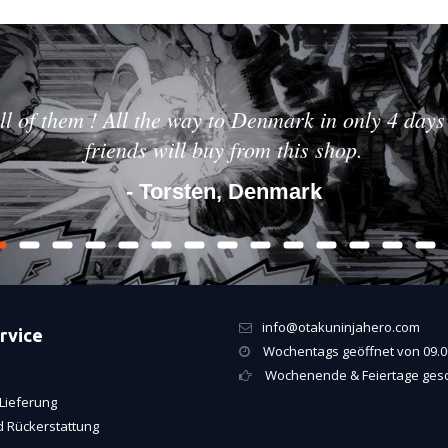
ll of them ! All the way to Denmark in only 4 days 
friends will buy from this shop.
- Torsten, Denmark
info@otakuninjahero.com
rvice
Wochentags geöffnet von 09.00
Wochenende & Feiertage ges
Lieferung
 Rückerstattung