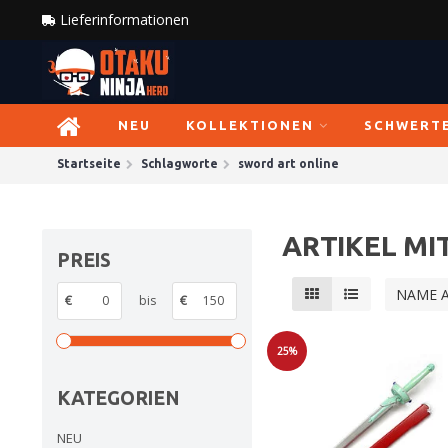
Lieferinformationen
NEU
KOLLEKTIONEN
SCHWERT
Startseite
Schlagworte
sword art online
ARTIKEL M
PREIS
NAME 
€
bis
€
25%
Sale
KATEGORIEN
NEU