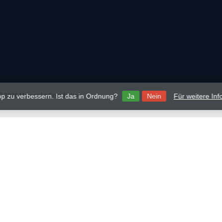
 2026 Mavericks Distribution
p zu verbessern. Ist das in Ordnung?
Ja
Nein
Für weitere In