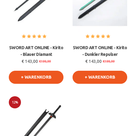
SWORD ART ONLINE - Kirito
SWORD ART ONLINE - Kirito
- Blauer Diamant
- Dunkler Repulser
€ 143,00
€ 143,00
€199,99
€199,99
+ WARENKORB
+ WARENKORB
12%
Sale