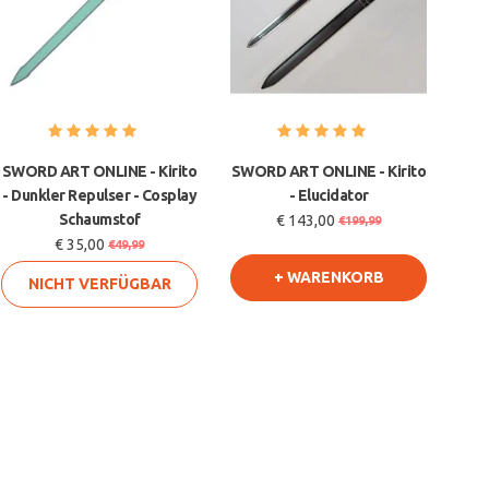
SWORD ART ONLINE - Kirito
SWORD ART ONLINE - Kirito
- Dunkler Repulser - Cosplay
- Elucidator
Schaumstof
€ 143,00
€199,99
€ 35,00
€49,99
+ WARENKORB
NICHT VERFÜGBAR