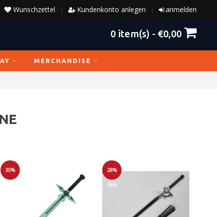
Wunschzettel
Kundenkonto anlegen
anmelden
|
|
0
item(s) -
€0,00
AY
MERCHANDISE
INE
30%
28%
Sale
Sale