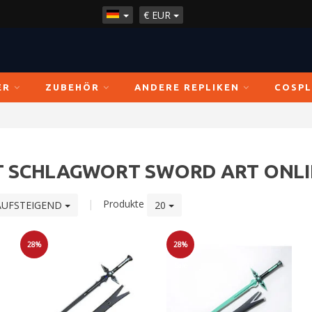
€
EUR
ER
ZUBEHÖR
ANDERE REPLIKEN
COSPL
IT SCHLAGWORT SWORD ART ONL
|
Produkte
AUFSTEIGEND
20
28%
28%
Sale
Sale