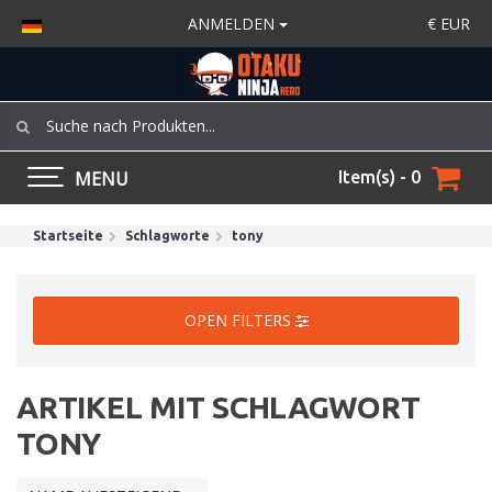
ANMELDEN
€
EUR
MENU
Item(s) - 0
Startseite
Schlagworte
tony
OPEN FILTERS
ARTIKEL MIT SCHLAGWORT
TONY