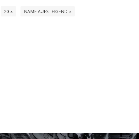
e
20
NAME AUFSTEIGEND