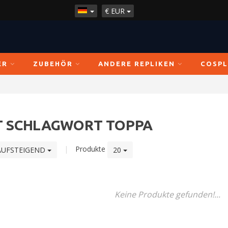
€
EUR
ER
ZUBEHÖR
ANDERE REPLIKEN
COSPL
IT SCHLAGWORT TOPPA
|
Produkte
AUFSTEIGEND
20
Keine Produkte gefunden!...