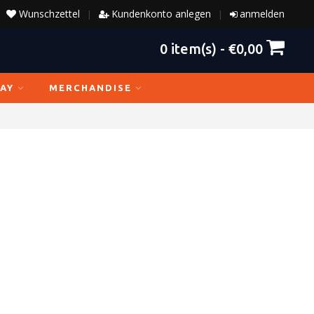
Wunschzettel
Kundenkonto anlegen
anmelden
|
|
0
item(s) -
€0,00
AY
MERCHANDISE