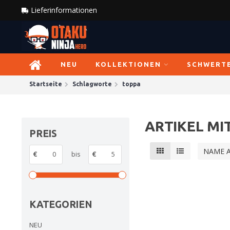
Lieferinformationen
NEU
KOLLEKTIONEN
SCHWERT
Startseite
Schlagworte
toppa
ARTIKEL M
PREIS
NAME 
€
bis
€
KATEGORIEN
NEU