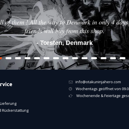
ll of them ! All the way to Denmark in only 4 days 
friends will buy from this shop.
- Torsten, Denmark
info@otakuninjahero.com
rvice
Wochentags geöffnet von 09.00
Wochenende & Feiertage ges
Lieferung
 Rückerstattung