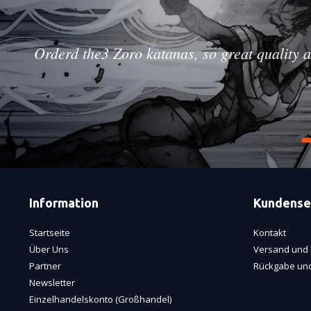
Orderd the3 Zoro katanas, so great quality a
Information
Kundense
Startseite
Kontakt
Über Uns
Versand und 
Partner
Rückgabe und
Newsletter
Einzelhandelskonto (Großhandel)