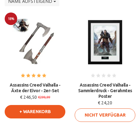
NAME AUFSTEIGEND
18%
Sale
Assassins Creed Valhalla -
Assassins Creed Valhalla -
Äxte der Eivor - 2er-Set
Sammlerdruck - Gerahmtes
Poster
€ 246,50
€299,99
€ 24,20
+ WARENKORB
NICHT VERFÜGBAR