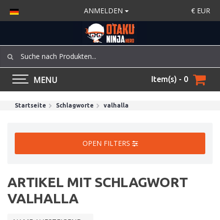
ANMELDEN
€
EUR
MENU
Item(s) - 0
Startseite
Schlagworte
valhalla
OPEN FILTERS
ARTIKEL MIT SCHLAGWORT
VALHALLA