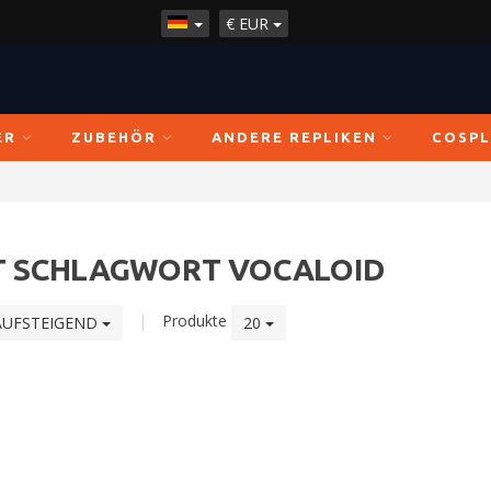
€
EUR
ER
ZUBEHÖR
ANDERE REPLIKEN
COSPL
IT SCHLAGWORT VOCALOID
|
Produkte
AUFSTEIGEND
20