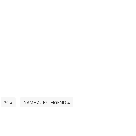
e
20
NAME AUFSTEIGEND