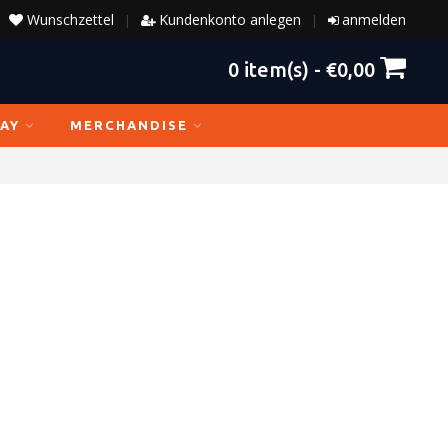
Wunschzettel
Kundenkonto anlegen
anmelden
|
|
0
item(s) -
€0,00
AY
MERCHANDISE