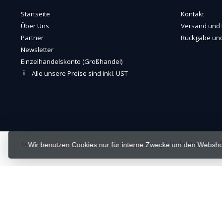
Startseite
Kontakt
Über Uns
Versand und 
Partner
Rückgabe und
Newsletter
Einzelhandelskonto (Großhandel)
Alle unsere Preise sind inkl. UST
Terms & Bedingungen
-
Cookies
-
Sitemap
Copyright Otaku Ninja Hero ©
Wir benutzen Cookies nur für interne Zwecke um den Websho