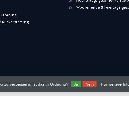
Wochentags geöffnet von 09.00
Wochenende & Feiertage ges
Lieferung
 Rückerstattung
 2026 Mavericks Distribution
p zu verbessern. Ist das in Ordnung?
Ja
Nein
Für weitere In