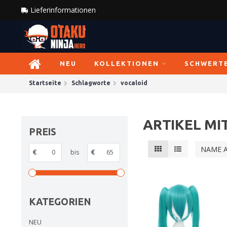
Lieferinformationen
NEU
KOLLEKTIONEN
SCHWERT
Startseite
Schlagworte
vocaloid
ARTIKEL M
PREIS
NAME 
€
bis
€
KATEGORIEN
NEU