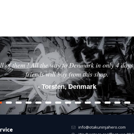
ll of them ! All the way to Denmark in only 4 days 
friends will buy from this shop.
- Torsten, Denmark
info@otakuninjahero.com
rvice