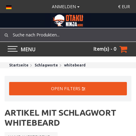
ANMELDEN
€
EUR
MENU
Item(s) - 0
Startseite
Schlagworte
whitebeard
OPEN FILTERS
ARTIKEL MIT SCHLAGWORT
WHITEBEARD