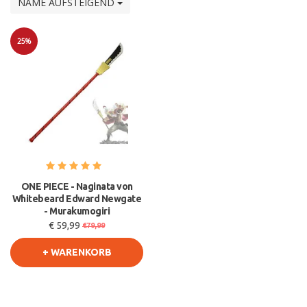
NAME AUFSTEIGEND
25%
Sale
ONE PIECE - Naginata von
Whitebeard Edward Newgate
- Murakumogiri
€ 59,99
€79,99
+ WARENKORB