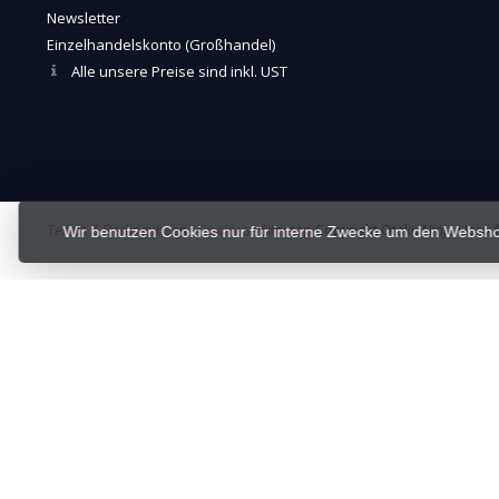
Newsletter
Einzelhandelskonto (Großhandel)
Alle unsere Preise sind inkl. UST
Terms & Bedingungen
-
Cookies
-
Sitemap
Copyright Otaku Ninja Hero ©
Wir benutzen Cookies nur für interne Zwecke um den Websho