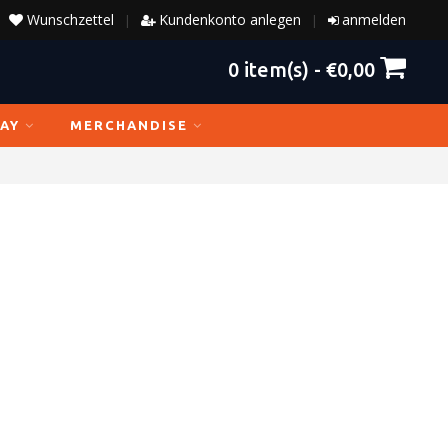
Wunschzettel
Kundenkonto anlegen
anmelden
|
|
0
item(s) -
€0,00
AY
MERCHANDISE