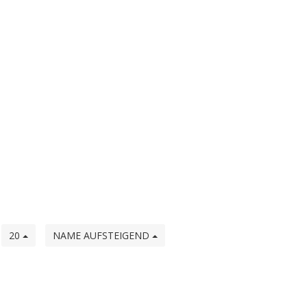
e
20
NAME AUFSTEIGEND