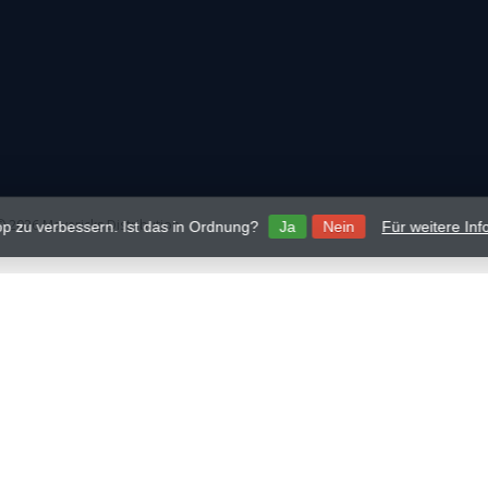
 2026 Mavericks Distribution
p zu verbessern. Ist das in Ordnung?
Ja
Nein
Für weitere In