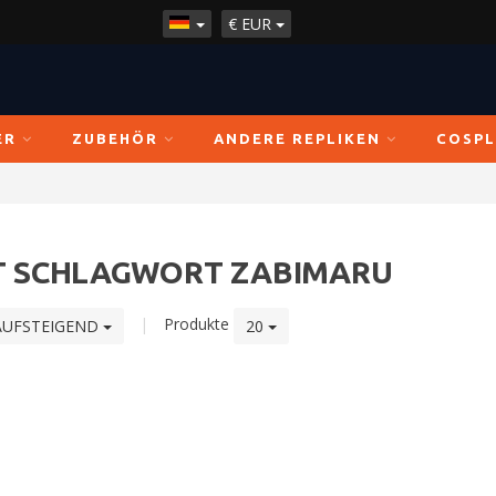
€
EUR
ER
ZUBEHÖR
ANDERE REPLIKEN
COSPL
IT SCHLAGWORT ZABIMARU
|
Produkte
AUFSTEIGEND
20