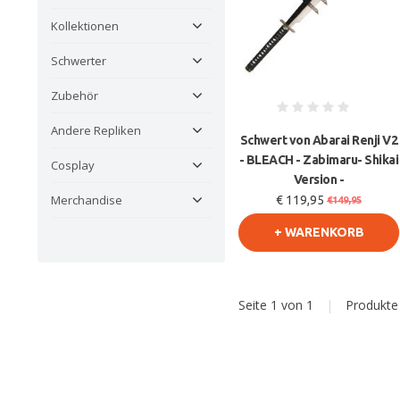
Kollektionen
Schwerter
Zubehör
Andere Repliken
Schwert von Abarai Renji V2
- BLEACH - Zabimaru- Shikai
Cosplay
Version -
Merchandise
€ 119,95
€149,95
+ WARENKORB
Seite 1 von 1
|
Produkt