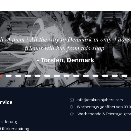
ll of them ! All the way to Denmark in only 4 days 
friends will buy from this shop.
- Torsten, Denmark
info@otakuninjahero.com
rvice
Wochentags geöffnet von 09.00
Wochenende & Feiertage ges
Lieferung
 Rückerstattung