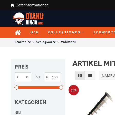
Lieferinformationen
NEU
KOLLEKTIONEN
SCHWERT
Startseite
Schlagworte
zabimaru
ARTIKEL M
PREIS
NAME 
€
bis
€
20%
Sale
KATEGORIEN
NEU