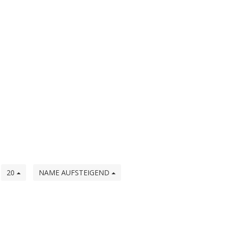
e
20
NAME AUFSTEIGEND