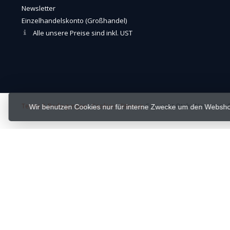
Newsletter
Einzelhandelskonto (Großhandel)
Alle unsere Preise sind inkl. UST
Terms & Bedingungen
-
Cookies
-
Sitemap
Copyright Otaku Ninja Hero ©
Wir benutzen Cookies nur für interne Zwecke um den Websho