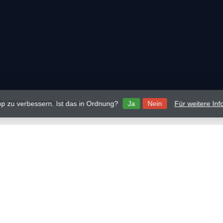
 2026 Mavericks Distribution
p zu verbessern. Ist das in Ordnung?
Ja
Nein
Für weitere In