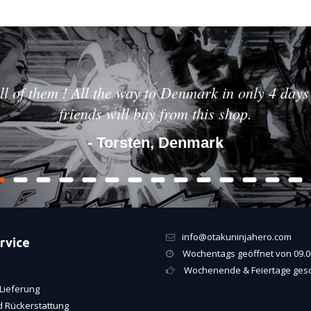
ll of them ! All the way to Denmark in only 4 days 
friends will buy from this shop.
- Torsten, Denmark
info@otakuninjahero.com
rvice
Wochentags geöffnet von 09.00
Wochenende & Feiertage ges
Lieferung
 Rückerstattung