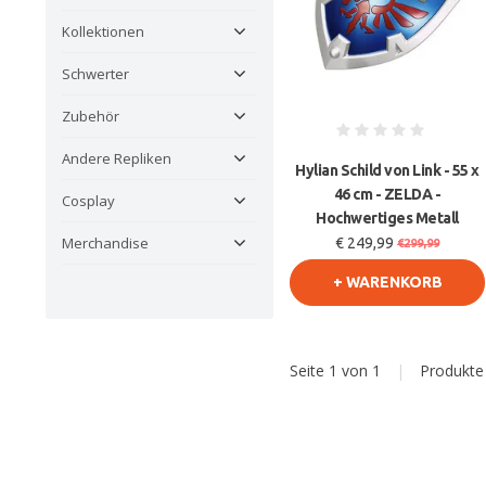
Kollektionen
Schwerter
Zubehör
Andere Repliken
Hylian Schild von Link - 55 x
46 cm - ZELDA -
Cosplay
Hochwertiges Metall
Merchandise
€ 249,99
€299,99
+ WARENKORB
Seite 1 von 1
|
Produkt