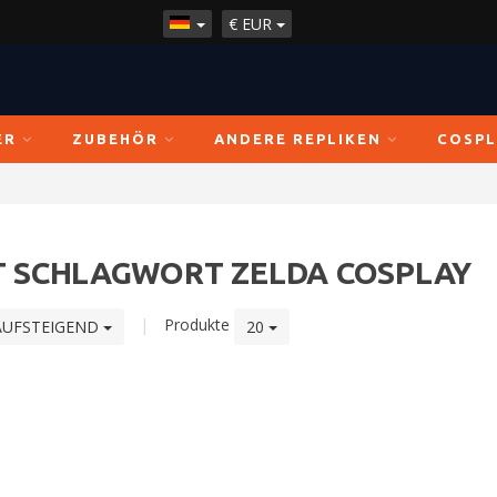
€
EUR
ER
ZUBEHÖR
ANDERE REPLIKEN
COSPL
T SCHLAGWORT ZELDA COSPLAY
|
Produkte
AUFSTEIGEND
20