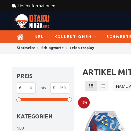
Lieferinformationen
NEU
KOLLEKTIONEN
SCHWERT
Startseite
Schlagworte
zelda cosplay
ARTIKEL MI
PREIS
NAME 
€
bis
€
17%
Sale
KATEGORIEN
NEU