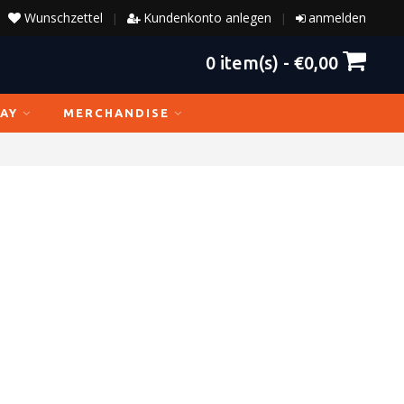
Wunschzettel
Kundenkonto anlegen
anmelden
|
|
0
item(s) -
€0,00
AY
MERCHANDISE