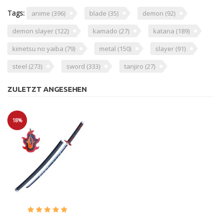
Tags:
anime
(396)
blade
(35)
demon
(92)
demon slayer
(122)
kamado
(27)
katana
(189)
kimetsu no yaiba
(79)
metal
(150)
slayer
(91)
steel
(273)
sword
(333)
tanjiro
(27)
ZULETZT ANGESEHEN
18%
Sale