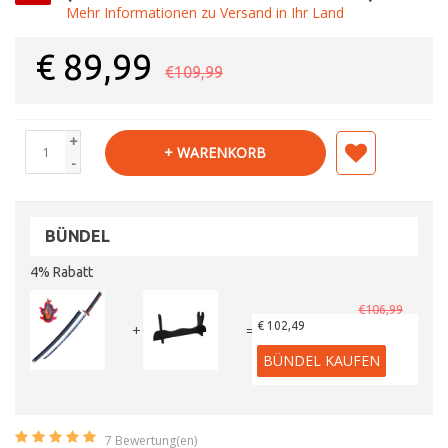
Mehr Informationen zu Versand in Ihr Land
€
89,99
€109,99
+
+ WARENKORB
-
BÜNDEL
4% Rabatt
€106,99
€ 102,49
+
=
BÜNDEL KAUFEN
7
Bewertung(en)