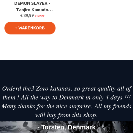
DEMON SLAYER -
Tanjiro Kamado
€ 89,99
Schwert v2 -
€109,99
Feueratem - Schwarze
+ WARENKORB
N
Orderd the3 Zoro katanas, so great quality all of
them ! All the way to Denmark in only 4 days !!!
Many thanks for the nice surprise. All my friends
will buy from this shop.
- Torsten, Denmark