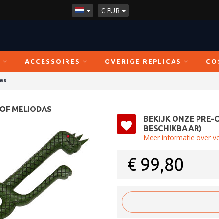
€
EUR
N
ACCESSOIRES
OVERIGE REPLICAS
CO
as
 OF MELIODAS
BEKIJK ONZE PRE-
BESCHIKBAAR)
Meer informatie over v
€
99,80