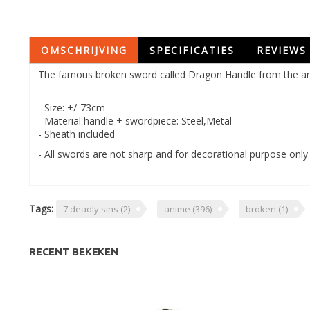
OMSCHRIJVING
SPECIFICATIES
REVIEWS
The famous broken sword called Dragon Handle from the an
- Size: +/-73cm
- Material handle + swordpiece: Steel,Metal
- Sheath included
- All swords are not sharp and for decorational purpose only
Tags:
7 deadly sins
(2)
anime
(396)
broken
(1)
RECENT BEKEKEN