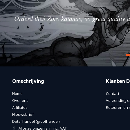
Orderd the3 Zoro katanas, so great quality a
Omschrijving
Klanten D
Home
Contact
Over ons
Verzending e
Affiliates
Retouren en r
Nieuwsbrief
Detailhandel (groothandel)
Al onze prijzen zijn incl. VAT