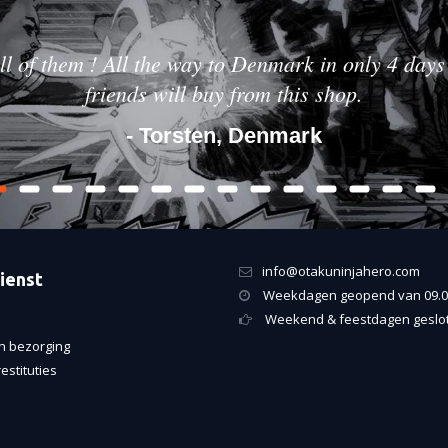
ll of them ! All the way to Denmark in only 4 days 
friends will buy from this shop.
- Torsten, Denmark
info@otakuninjahero.com
ienst
Weekdagen geopend van 09.00
Weekend & feestdagen geslo
n bezorging
estituties