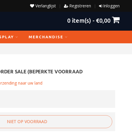
Verlanglijst
Registreren
Inloggen
|
|
0
item(s) -
€0,00
SPLAY
MERCHANDISE
ORDER SALE (BEPERKTE VOORRAAD
erzending naar uw land
NIET OP VOORRAAD