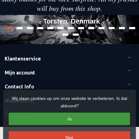
will buy from this shop.
- Torsten, Denmark
Klantenservice
Mijn account
Contact Info
Wij slaan cookies op om onze website te verbeteren. Is dat
Nieuwsbrief
akkoord?
Ja
Algemene voorwaarden
-
Cookies
-
Sitemap
Copyright Otaku Ninja Hero
Nee