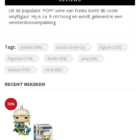
Uit de populaire 'POP!'-serie van Funko komt dit coole
vinylfiguur. Hij is ca. 9 cm hoog en wordt geleverd in een
vensterdoosverpakking.
Tags:
anime
(396)
black clover
(3)
figure
(120)
figurine
(119)
funko
(56)
pop
(56)
statue
(107)
vinyl
(65)
RECENT BEKEKEN
50%
Sale