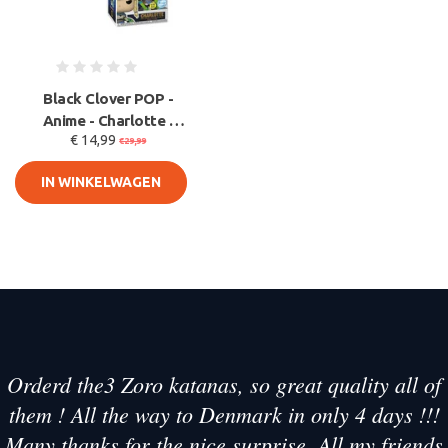
Black Clover POP -
Anime - Charlotte -
€ 14,99
GITD - Special Edition
€29,99
- 9
IN WINKELWAGEN
Orderd the3 Zoro katanas, so great quality all of
them ! All the way to Denmark in only 4 days !!!
Many thanks for the nice surprise. All my friends