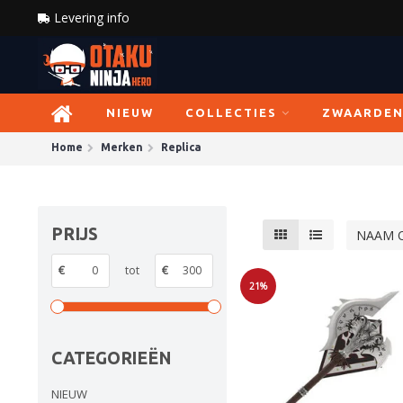
Levering info
NIEUW
COLLECTIES
ZWAARDE
Home
Merken
Replica
PRIJS
NAAM 
€
tot
€
21%
Sale
CATEGORIEËN
NIEUW