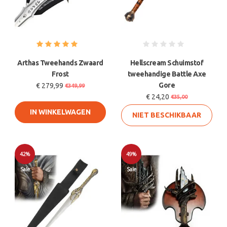
Arthas Tweehands Zwaard
Hellscream Schuimstof
Frost
tweehandige Battle Axe
Gore
€ 279,99
€349,99
€ 24,20
€35,00
IN WINKELWAGEN
NIET BESCHIKBAAR
42%
49%
Sale
Sale