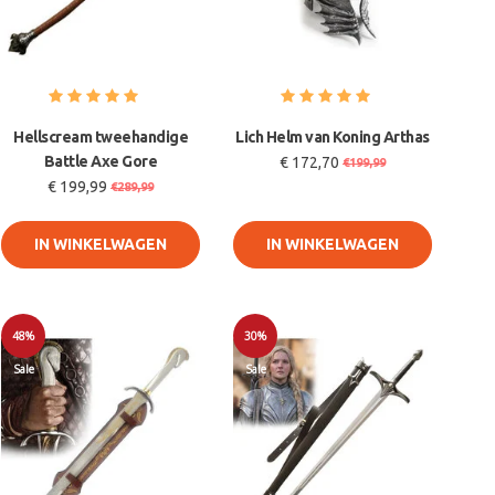
Hellscream tweehandige
Lich Helm van Koning Arthas
Battle Axe Gore
€ 172,70
€199,99
€ 199,99
€289,99
IN WINKELWAGEN
IN WINKELWAGEN
48%
30%
Sale
Sale