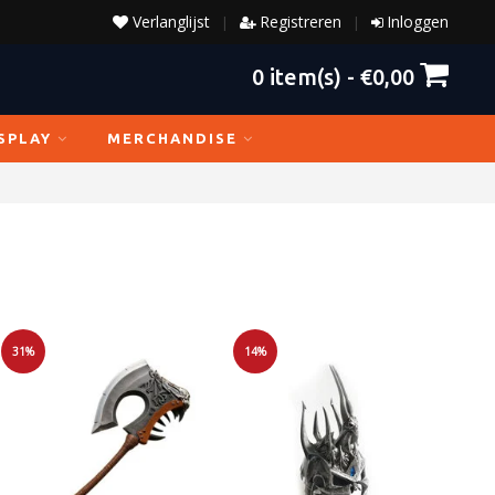
Verlanglijst
Registreren
Inloggen
|
|
0
item(s) -
€0,00
SPLAY
MERCHANDISE
31%
14%
Sale
Sale