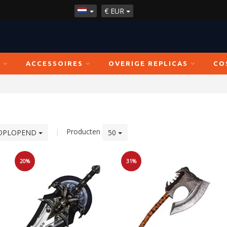
€
EUR
N
ACCESSOIRES
OVERIGE REPLICAS
CO
|
Producten
OPLOPEND
50
20%
31%
Sale
Sale