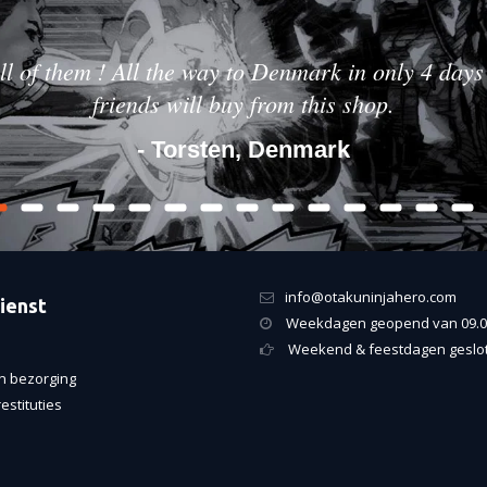
ll of them ! All the way to Denmark in only 4 days 
friends will buy from this shop.
- Torsten, Denmark
info@otakuninjahero.com
ienst
Weekdagen geopend van 09.00
Weekend & feestdagen geslo
n bezorging
estituties