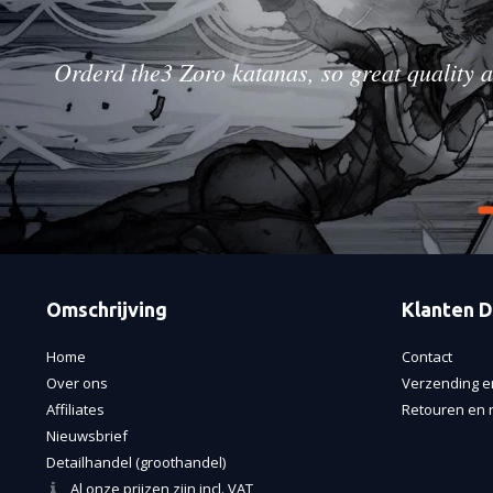
Orderd the3 Zoro katanas, so great quality a
Omschrijving
Klanten D
Home
Contact
Over ons
Verzending e
Affiliates
Retouren en r
Nieuwsbrief
Detailhandel (groothandel)
Al onze prijzen zijn incl. VAT