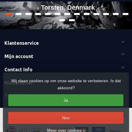
- Torsten, Denmark
Klantenservice
Mijn account
Contact Info
Wij slaan cookies op om onze website te verbeteren. Is dat
Nieuwsbrief
akkoord?
Ja
Algemene voorwaarden
-
Cookies
-
Sitemap
Copyright Otaku Ninja Hero
Nee
© 2026 Mavericks Distribution
Meer over cookies »