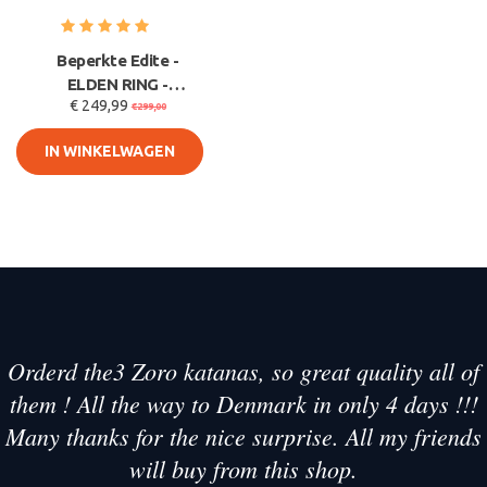
Beperkte Edite -
ELDEN RING -
€ 249,99
Gevleugelde Helm van
€299,00
Malenia met Di
IN WINKELWAGEN
Orderd the3 Zoro katanas, so great quality all of
them ! All the way to Denmark in only 4 days !!!
Many thanks for the nice surprise. All my friends
will buy from this shop.