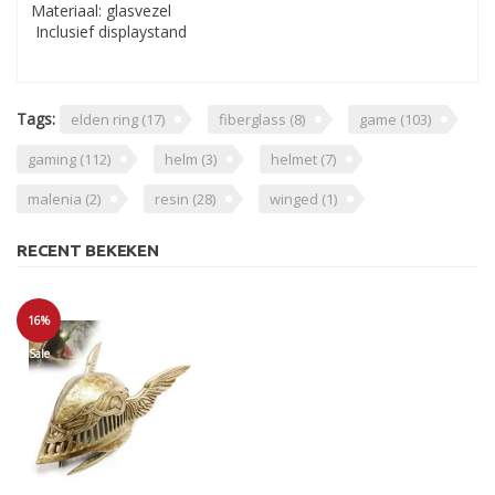
Materiaal: glasvezel
Inclusief displaystand
Tags:
elden ring
(17)
fiberglass
(8)
game
(103)
gaming
(112)
helm
(3)
helmet
(7)
malenia
(2)
resin
(28)
winged
(1)
RECENT BEKEKEN
16%
Sale