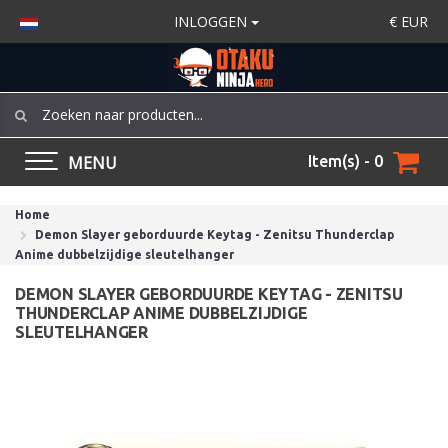
INLOGGEN
€
EUR
MENU
Item(s) - 0
Home
Demon Slayer geborduurde Keytag - Zenitsu Thunderclap
Anime dubbelzijdige sleutelhanger
DEMON SLAYER GEBORDUURDE KEYTAG - ZENITSU
THUNDERCLAP ANIME DUBBELZIJDIGE
SLEUTELHANGER