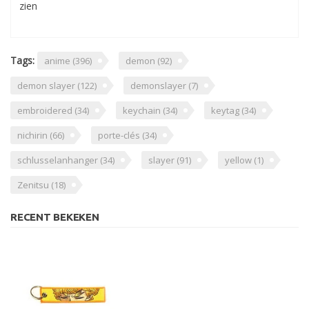
zien
Tags:
anime
(396)
demon
(92)
demon slayer
(122)
demonslayer
(7)
embroidered
(34)
keychain
(34)
keytag
(34)
nichirin
(66)
porte-clés
(34)
schlusselanhanger
(34)
slayer
(91)
yellow
(1)
Zenitsu
(18)
RECENT BEKEKEN