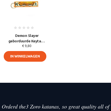
Demon Slayer
geborduurde Keytag -
€ 9,80
Zenitsu Thunderclap
Anime dubbe
IN WINKELWAGEN
Orderd the3 Zoro katanas, so great quality all of