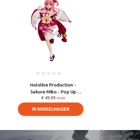
Sale
Hololive Production -
Sakura Miko - Pop Up
€ 49,99
Parade Figuur 17 cm
€64,99
IN WINKELWAGEN