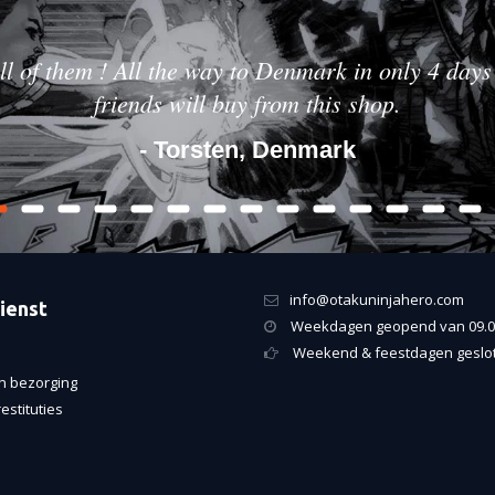
ll of them ! All the way to Denmark in only 4 days 
friends will buy from this shop.
- Torsten, Denmark
info@otakuninjahero.com
ienst
Weekdagen geopend van 09.00
Weekend & feestdagen geslo
n bezorging
estituties