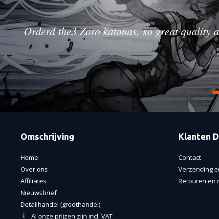
Orderd the3 Zoro katanas, so great quality a
Omschrijving
Klanten D
Home
Contact
Over ons
Verzending e
Affiliates
Retouren en r
Nieuwsbrief
Detailhandel (groothandel)
Al onze prijzen zijn incl. VAT