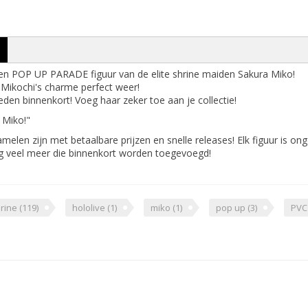
een POP UP PARADE figuur van de elite shrine maiden Sakura Miko!
t Mikochi's charme perfect weer!
den binnenkort! Voeg haar zeker toe aan je collectie!
a Miko!"
elen zijn met betaalbare prijzen en snelle releases! Elk figuur is o
g veel meer die binnenkort worden toegevoegd!
urine
(119)
hololive
(1)
miko
(1)
pop up
(3)
PV