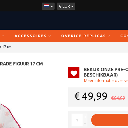
€
EUR
N
ACCESSOIRES
OVERIGE REPLICAS
CO
r 17 cm
RADE FIGUUR 17 CM
BEKIJK ONZE PRE-
BESCHIKBAAR)
Meer informatie over v
€
49,99
€64,99
+
-