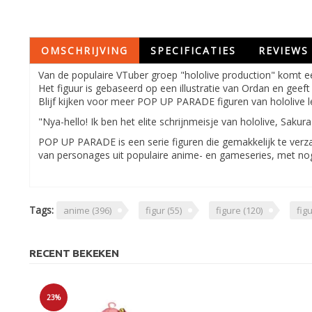
OMSCHRIJVING
SPECIFICATIES
REVIEWS
Van de populaire VTuber groep "hololive production" komt 
Het figuur is gebaseerd op een illustratie van Ordan en geef
Blijf kijken voor meer POP UP PARADE figuren van hololive le
"Nya-hello! Ik ben het elite schrijnmeisje van hololive, Sakur
POP UP PARADE is een serie figuren die gemakkelijk te verzam
van personages uit populaire anime- en gameseries, met no
Tags:
anime
(396)
figur
(55)
figure
(120)
fig
RECENT BEKEKEN
23%