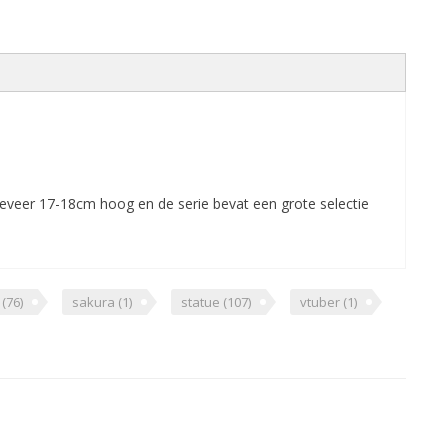
ngeveer 17-18cm hoog en de serie bevat een grote selectie
C
(76)
sakura
(1)
statue
(107)
vtuber
(1)