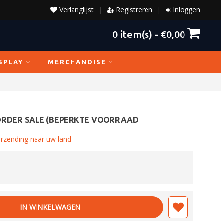
Verlanglijst
Registreren
Inloggen
|
|
0
item(s) -
€0,00
SPLAY
MERCHANDISE
ORDER SALE (BEPERKTE VOORRAAD
erzending naar uw land
IN WINKELWAGEN