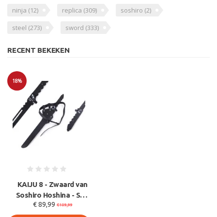
ninja
(12)
replica
(309)
soshiro
(2)
steel
(273)
sword
(333)
RECENT BEKEKEN
18%
Sale
KAIJU 8 - Zwaard van
Soshiro Hoshina - SW-
€ 89,99
2033 Katana met
€109,99
Leren S