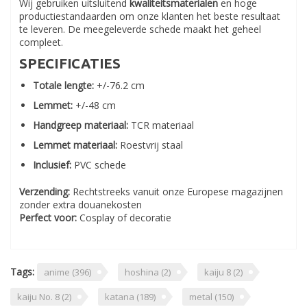
Wij gebruiken uitsluitend
kwaliteitsmaterialen
en hoge
productiestandaarden om onze klanten het beste resultaat
te leveren. De meegeleverde schede maakt het geheel
compleet.
SPECIFICATIES
Totale lengte:
+/-76.2 cm
Lemmet:
+/-48 cm
Handgreep materiaal:
TCR materiaal
Lemmet materiaal:
Roestvrij staal
Inclusief:
PVC schede
Verzending:
Rechtstreeks vanuit onze Europese magazijnen
zonder extra douanekosten
Perfect voor:
Cosplay of decoratie
Tags:
anime
(396)
hoshina
(2)
kaiju 8
(2)
kaiju No. 8
(2)
katana
(189)
metal
(150)