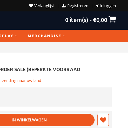
Verlanglijst
Registreren
Inloggen
|
|
0
item(s) -
€0,00
SPLAY
MERCHANDISE
ORDER SALE (BEPERKTE VOORRAAD
erzending naar uw land
IN WINKELWAGEN