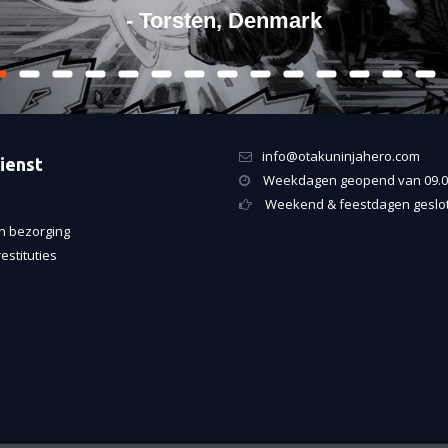
- Torsten, Denmark
info@otakuninjahero.com
ienst
Weekdagen geopend van 09.00
Weekend & feestdagen geslo
n bezorging
estituties