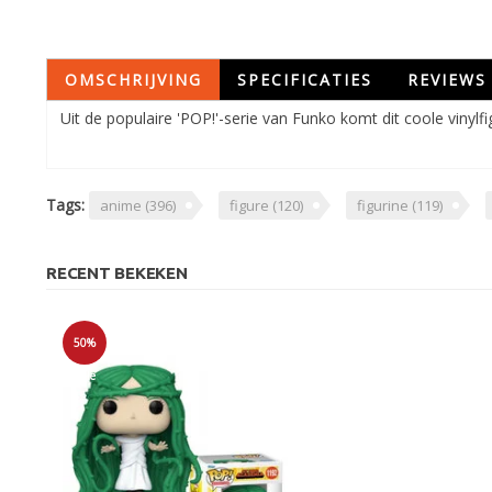
OMSCHRIJVING
SPECIFICATIES
REVIEWS
Uit de populaire 'POP!'-serie van Funko komt dit coole vinylf
Tags:
anime
(396)
figure
(120)
figurine
(119)
RECENT BEKEKEN
50%
Sale