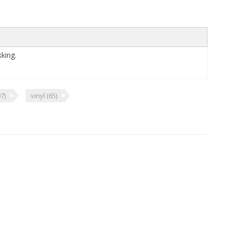
king.
7)
vinyl
(65)