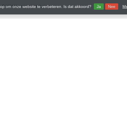
 © 2026 Mavericks Distribution
 op om onze website te verbeteren. Is dat akkoord?
Ja
Nee
Me