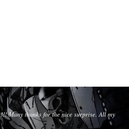
!!! Many thanks for the nice surprise. All my