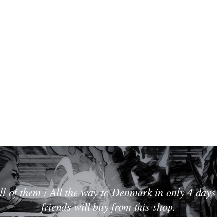
ll of them ! All the way to Denmark in only 4 days 
friends will buy from this shop.