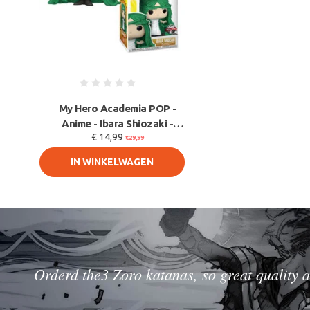
My Hero Academia POP -
Anime - Ibara Shiozaki -
€ 14,99
Special Edition -
€29,99
IN WINKELWAGEN
Orderd the3 Zoro katanas, so great quality a