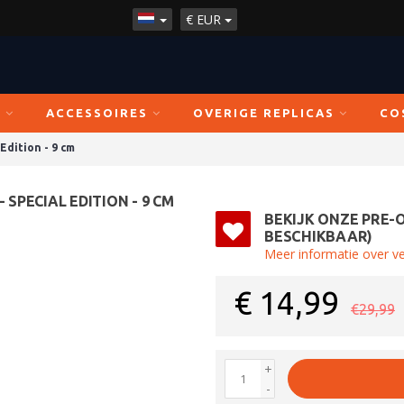
€
EUR
N
ACCESSOIRES
OVERIGE REPLICAS
CO
Edition - 9 cm
 SPECIAL EDITION - 9 CM
BEKIJK ONZE PRE-
BESCHIKBAAR)
Meer informatie over v
€
14,99
€29,99
+
-