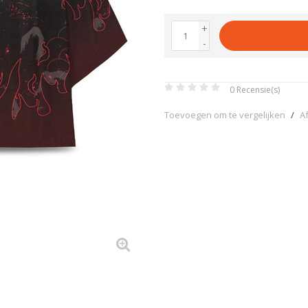
+
-
0
Recensie(s)
Toevoegen om te vergelijken
/
A