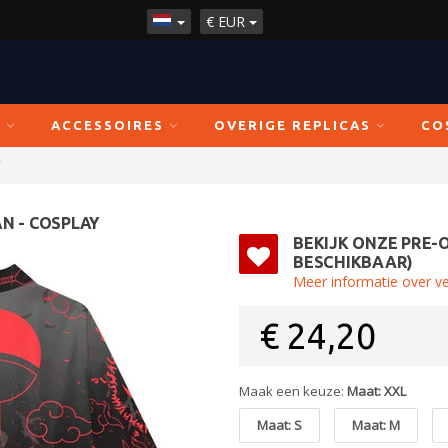
€
EUR
N
ACCESSOIRES
OVERIGE REPLICAS
CO
y
N - COSPLAY
BEKIJK ONZE PRE-
BESCHIKBAAR)
Meer informatie over v
€
24,20
Maak een keuze:
Maat: XXL
Maat: S
Maat: M