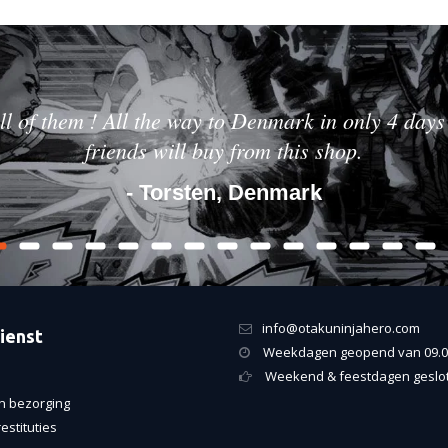
ll of them ! All the way to Denmark in only 4 days 
friends will buy from this shop.
- Torsten, Denmark
info@otakuninjahero.com
ienst
Weekdagen geopend van 09.00
Weekend & feestdagen geslo
n bezorging
estituties