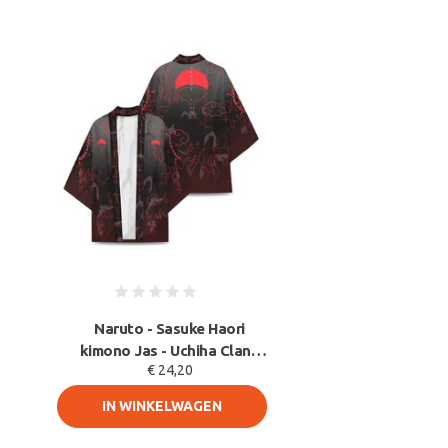
Naruto - Sasuke Haori
kimono Jas - Uchiha Clan -
€ 24,20
Cosplay
IN WINKELWAGEN