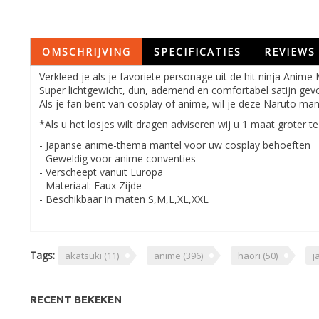
OMSCHRIJVING
SPECIFICATIES
REVIEWS
Verkleed je als je favoriete personage uit de hit ninja Anim
Super lichtgewicht, dun, ademend en comfortabel satijn gevo
Als je fan bent van cosplay of anime, wil je deze Naruto man
*Als u het losjes wilt dragen adviseren wij u 1 maat groter t
- Japanse anime-thema mantel voor uw cosplay behoeften
- Geweldig voor anime conventies
- Verscheept vanuit Europa
- Materiaal: Faux Zijde
- Beschikbaar in maten S,M,L,XL,XXL
Tags:
akatsuki
(11)
anime
(396)
haori
(50)
j
RECENT BEKEKEN