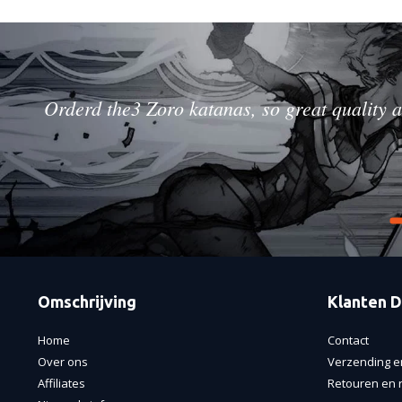
Orderd the3 Zoro katanas, so great quality a
Omschrijving
Klanten D
Home
Contact
Over ons
Verzending e
Affiliates
Retouren en r