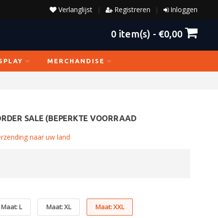
Verlanglijst
Registreren
Inloggen
|
|
0
item(s) -
€0,00
SPLAY
MERCHANDISE
ORDER SALE (BEPERKTE VOORRAAD
erzending naar uw land
Maat: L
Maat: XL
Maat: XXL