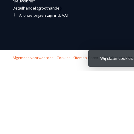
Nieuwsbrief
Detailhandel (groothandel)
Al onze prijzen zijn incl. VAT
Algemene voorwaarden
-
Cookies
-
Sitemap
Copyright Otaku Ninja Hero
Wij slaan cookies