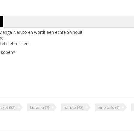
e Manga Naruto en wordt een echte Shinobi!
el.
tel niet missen.
e kopen*
acket
(52)
kurama
(7)
naruto
(48)
nine tails
(7)