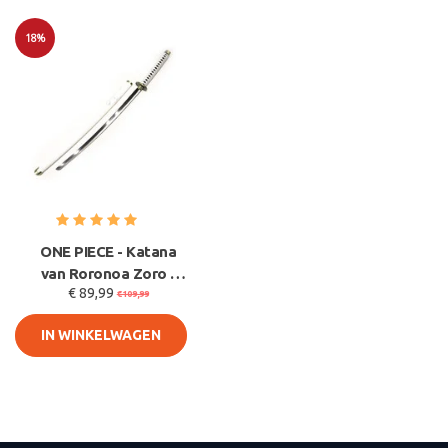
18%
Sale
ONE PIECE - Katana
van Roronoa Zoro -
€ 89,99
Wado Ichimonji
€109,99
IN WINKELWAGEN