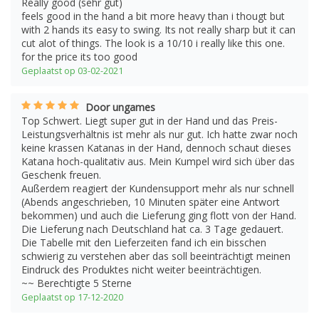
Really good (sehr gut)
feels good in the hand a bit more heavy than i thougt but
with 2 hands its easy to swing. Its not really sharp but it can
cut alot of things. The look is a 10/10 i really like this one.
for the price its too good
Geplaatst op 03-02-2021
Door ungames
Top Schwert. Liegt super gut in der Hand und das Preis-
Leistungsverhältnis ist mehr als nur gut. Ich hatte zwar noch
keine krassen Katanas in der Hand, dennoch schaut dieses
Katana hoch-qualitativ aus. Mein Kumpel wird sich über das
Geschenk freuen.
Außerdem reagiert der Kundensupport mehr als nur schnell
(Abends angeschrieben, 10 Minuten später eine Antwort
bekommen) und auch die Lieferung ging flott von der Hand.
Die Lieferung nach Deutschland hat ca. 3 Tage gedauert.
Die Tabelle mit den Lieferzeiten fand ich ein bisschen
schwierig zu verstehen aber das soll beeinträchtigt meinen
Eindruck des Produktes nicht weiter beeinträchtigen.
~~ Berechtigte 5 Sterne
Geplaatst op 17-12-2020