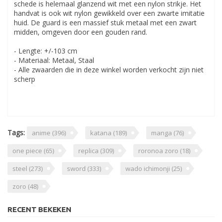
schede is helemaal glanzend wit met een nylon strikje. Het
handvat is ook wit nylon gewikkeld over een zwarte imitatie
huid. De guard is een massief stuk metaal met een zwart
midden, omgeven door een gouden rand.
- Lengte: +/-103 cm
- Materiaal: Metaal, Staal
- Alle zwaarden die in deze winkel worden verkocht zijn niet
scherp
Tags:
anime
(396)
katana
(189)
manga
(76)
one piece
(65)
replica
(309)
roronoa zoro
(18)
steel
(273)
sword
(333)
wado ichimonji
(25)
zoro
(48)
RECENT BEKEKEN