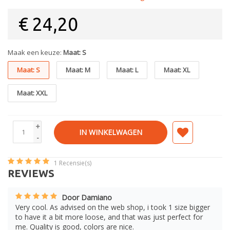
€
24,20
Maak een keuze:
Maat: S
Maat: S
Maat: M
Maat: L
Maat: XL
Maat: XXL
+
IN WINKELWAGEN
-
1
Recensie(s)
REVIEWS
Door Damiano
Very cool. As advised on the web shop, i took 1 size bigger
to have it a bit more loose, and that was just perfect for
me. Quality is good, colors are nice.