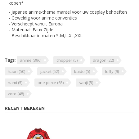
kopen*
- Japanse anime-thema mantel voor uw cosplay behoeften
- Geweldig voor anime conventies
- Verscheept vanuit Europa
- Materiaal: Faux Zijde
- Beschikbaar in maten S,M,L,XL,XXL
Tags:
anime
(396)
chopper
(5)
dragon
(22)
haori
(50)
jacket
(52)
kaido
(5)
luffy
(9)
nami
(5)
one piece
(65)
sanji
(5)
zoro
(48)
RECENT BEKEKEN