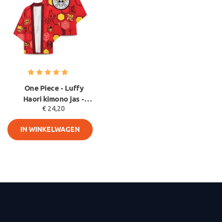
One Piece - Luffy
Haori kimono jas -
€ 24,20
Strawhat Logo -
Cosplay
IN WINKELWAGEN