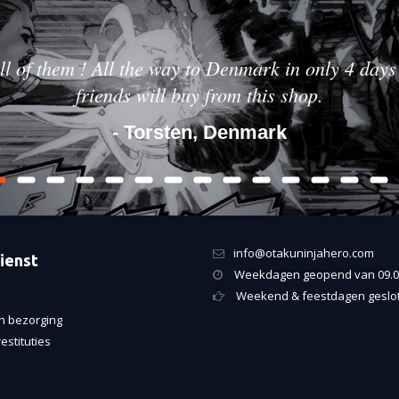
ll of them ! All the way to Denmark in only 4 days 
friends will buy from this shop.
- Torsten, Denmark
info@otakuninjahero.com
ienst
Weekdagen geopend van 09.00
Weekend & feestdagen geslo
n bezorging
estituties