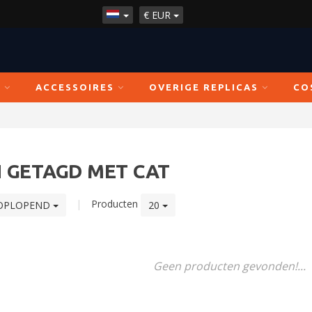
€
EUR
N
ACCESSOIRES
OVERIGE REPLICAS
CO
 GETAGD MET CAT
|
Producten
OPLOPEND
20
Geen producten gevonden!...