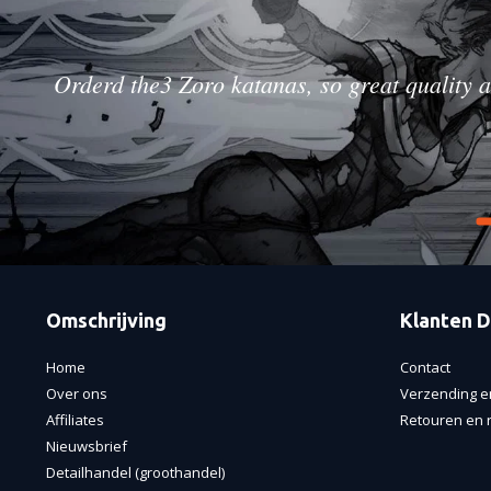
Orderd the3 Zoro katanas, so great quality a
Omschrijving
Klanten D
Home
Contact
Over ons
Verzending e
Affiliates
Retouren en r
Nieuwsbrief
Detailhandel (groothandel)