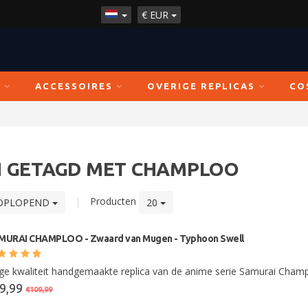
€
EUR
N
ACCESSOIRES
OVERIGE REPLICAS
CO
 GETAGD MET CHAMPLOO
|
Producten
OPLOPEND
20
MURAI CHAMPLOO - Zwaard van Mugen - Typhoon Swell
e kwaliteit handgemaakte replica van de anime serie Samurai Champ
9,99
€109,99