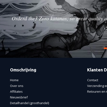
Orderd the3 Zoro katanas, so great quality a
Omschrijving
Klanten D
Home
Contact
Over ons
Verzending e
Affiliates
Retouren en r
Nieuwsbrief
Detailhandel (groothandel)