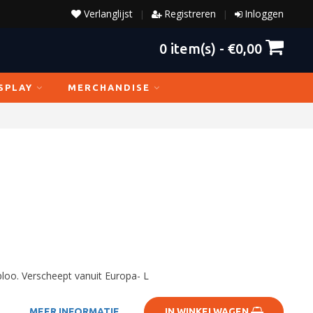
Verlanglijst
Registreren
Inloggen
|
|
0
item(s) -
€0,00
SPLAY
MERCHANDISE
loo. Verscheept vanuit Europa- L
MEER INFORMATIE
IN WINKELWAGEN