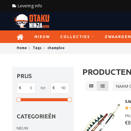
Levering info
NIEUW
COLLECTIES
ZWAARDE
Home
Tags
champloo
PRODUCTEN
PRIJS
NAAM 
€
tot
€
SA
Hog
CATEGORIEËN
€8
NIEUW