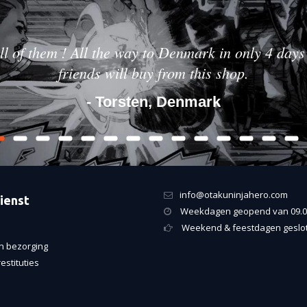
ll of them ! All the way to Denmark in only 4 days 
friends will buy from this shop.
- Torsten, Denmark
info@otakuninjahero.com
ienst
Weekdagen geopend van 09.00
Weekend & feestdagen geslo
n bezorging
estituties