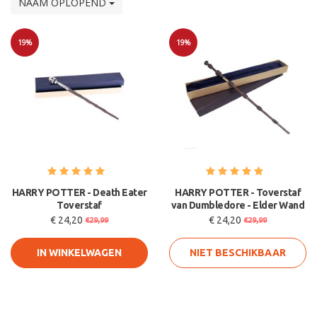
NAAM OPLOPEND
19%
19%
Sale
Sale
HARRY POTTER - Death Eater
HARRY POTTER - Toverstaf
Toverstaf
van Dumbledore - Elder Wand
€ 24,20
€ 24,20
€29,99
€29,99
IN WINKELWAGEN
NIET BESCHIKBAAR