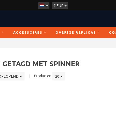
€
EUR
N
ACCESSOIRES
OVERIGE REPLICAS
CO
 GETAGD MET SPINNER
|
Producten
OPLOPEND
20