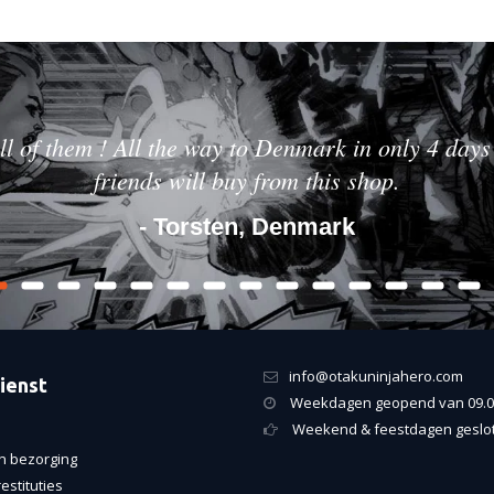
ll of them ! All the way to Denmark in only 4 days 
friends will buy from this shop.
- Torsten, Denmark
info@otakuninjahero.com
ienst
Weekdagen geopend van 09.00
Weekend & feestdagen geslo
n bezorging
estituties