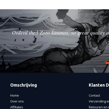
Orderd the3 Zoro katanas, so great quality a
Omschrijving
Klanten D
Home
Contact
Over ons
Verzending e
Affiliates
Retouren en r