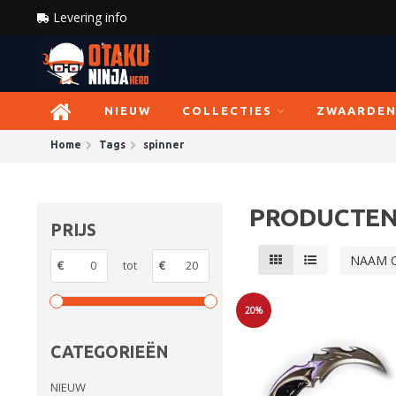
Levering info
NIEUW
COLLECTIES
ZWAARDE
Home
Tags
spinner
PRODUCTEN
PRIJS
NAAM 
€
tot
€
20%
Sale
CATEGORIEËN
NIEUW