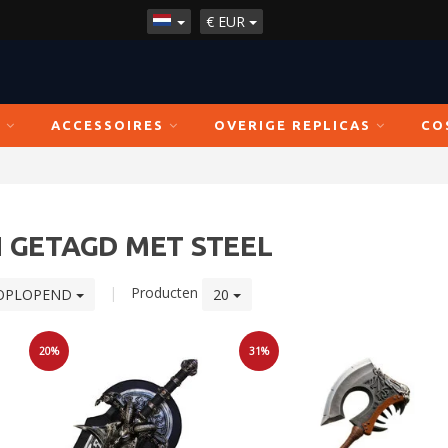
€
EUR
N
ACCESSOIRES
OVERIGE REPLICAS
CO
 GETAGD MET STEEL
|
Producten
OPLOPEND
20
20%
31%
Sale
Sale