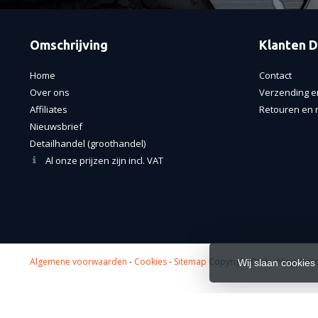
Omschrijving
Klanten D
Home
Contact
Over ons
Verzending e
Affiliates
Retouren en r
Nieuwsbrief
Detailhandel (groothandel)
Al onze prijzen zijn incl. VAT
Algemene voorwaarden
-
Cookies
-
Sitemap
Copyright Otaku Ninja Hero
Wij slaan cookies