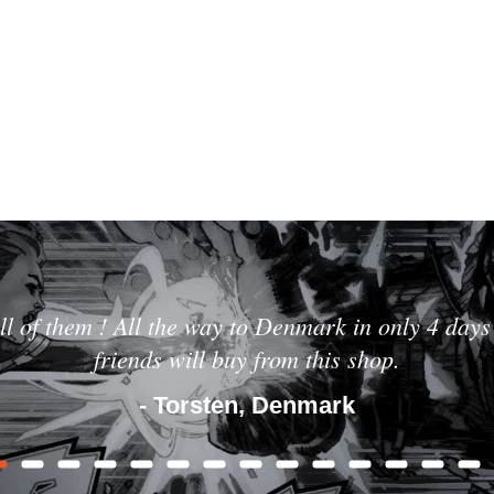
ll of them ! All the way to Denmark in only 4 days 
friends will buy from this shop.
- Torsten, Denmark