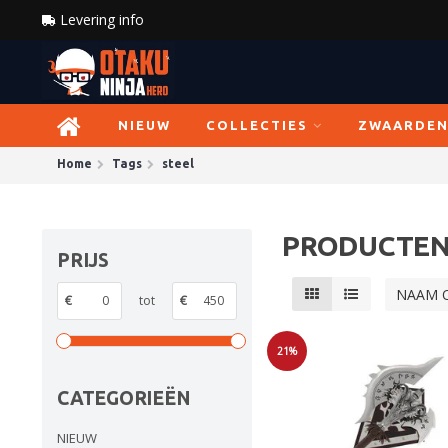
Levering info
NIEUW
COLLECTIES
ZWAARDE
Home
Tags
steel
PRODUCTEN
PRIJS
NAAM 
€
tot
€
21%
Sale
CATEGORIEËN
NIEUW