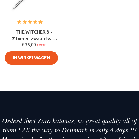
THE WITCHER 3 -
Zilveren zwaard van
€ 35,00
Geralt of Rivia - PU
€49,99
SCHUIM c
IN WINKELWAGEN
Orderd the3 Zoro katanas, so great quality all of
them ! All the way to Denmark in only 4 days !!!
Many thanks for the nice surprise. All my friends