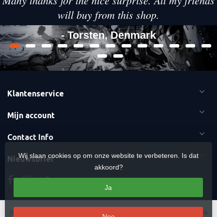
will buy from this shop.
- Torsten, Denmark
Klantenservice
Mijn account
Contact Info
Wij slaan cookies op om onze website te verbeteren. Is dat
Nieuwsbrief
akkoord?
Ja
Algemene voorwaarden
-
Cookies
-
Sitemap
Copyright Otaku Ninja Hero
Nee