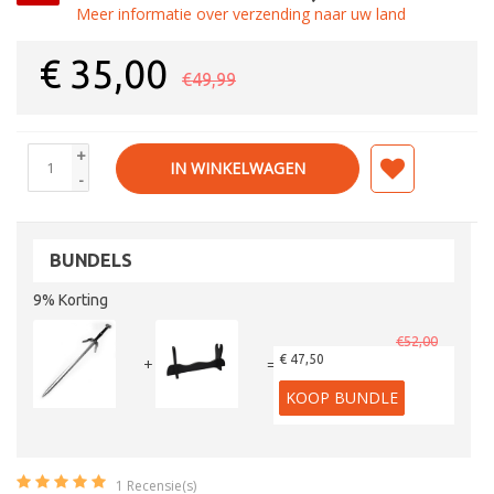
Meer informatie over verzending naar uw land
€
35,00
€49,99
+
IN WINKELWAGEN
-
BUNDELS
9% Korting
€52,00
€ 47,50
+
=
KOOP BUNDLE
1
Recensie(s)