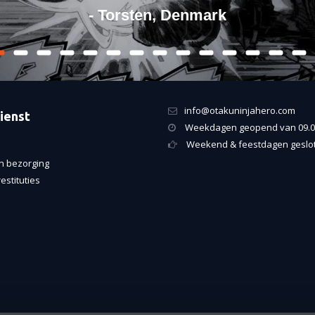
- Torsten, Denmark
info@otakuninjahero.com
ienst
Weekdagen geopend van 09.00
Weekend & feestdagen geslo
n bezorging
estituties