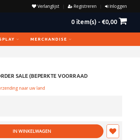
Verlanglijst
Registreren
Inloggen
|
|
0
item(s) -
€0,00
SPLAY
MERCHANDISE
ORDER SALE (BEPERKTE VOORRAAD
erzending naar uw land
IN WINKELWAGEN