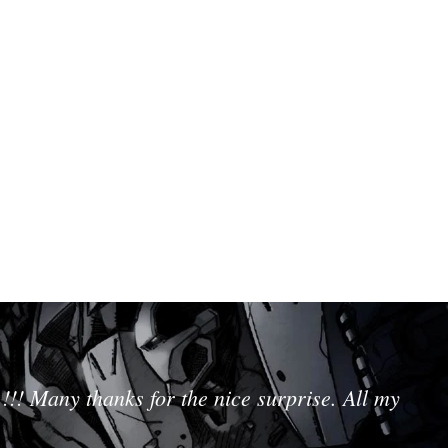
!!! Many thanks for the nice surprise. All my