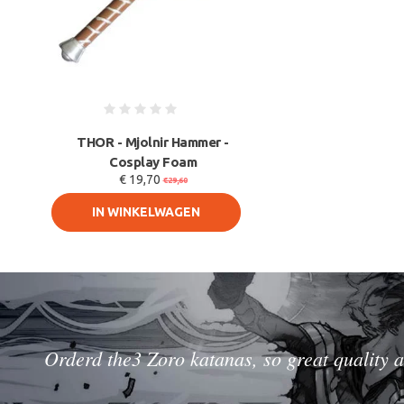
THOR - Mjolnir Hammer -
Cosplay Foam
€ 19,70
€29,60
IN WINKELWAGEN
Orderd the3 Zoro katanas, so great quality a