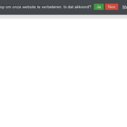
 © 2026 Mavericks Distribution
 op om onze website te verbeteren. Is dat akkoord?
Ja
Nee
Me