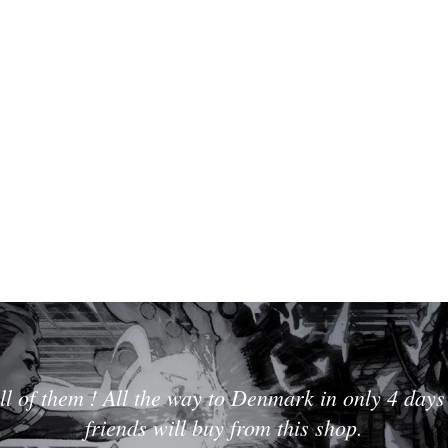
ll of them ! All the way to Denmark in only 4 days 
friends will buy from this shop.