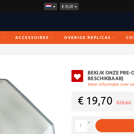
€
EUR
N
ACCESSOIRES
OVERIGE REPLICAS
CO
BEKIJK ONZE PRE-
BESCHIKBAAR)
Meer informatie over v
€
19,70
€29,60
+
-