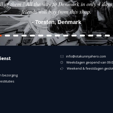
ll of them ! All the way to Denmark in only 4 days 
friends will buy from this shop.
- Torsten, Denmark
info@otakuninjahero.com
ienst
Weekdagen geopend van 09.00
Weekend & feestdagen geslo
n bezorging
estituties