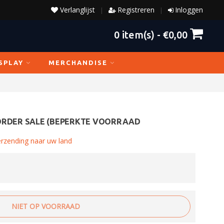
Verlanglijst
Registreren
Inloggen
|
|
0
item(s) -
€0,00
SPLAY
MERCHANDISE
ORDER SALE (BEPERKTE VOORRAAD
erzending naar uw land
NIET OP VOORRAAD