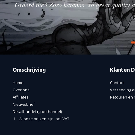
Orderd the3 Zoro katanas, so great quality a
Omschrijving
Klanten D
Home
Contact
Over ons
Verzending e
Affiliates
Retouren en r
Nieuwsbrief
Detailhandel (groothandel)
Al onze prijzen zijn incl. VAT