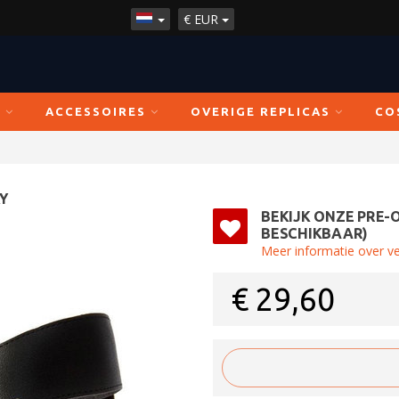
€
EUR
N
ACCESSOIRES
OVERIGE REPLICAS
CO
Y
BEKIJK ONZE PRE-
BESCHIKBAAR)
Meer informatie over v
€
29,60