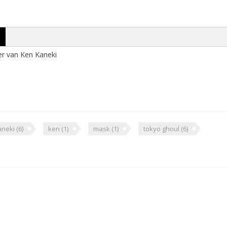
er van Ken Kaneki
aneki
(6)
ken
(1)
mask
(1)
tokyo ghoul
(6)