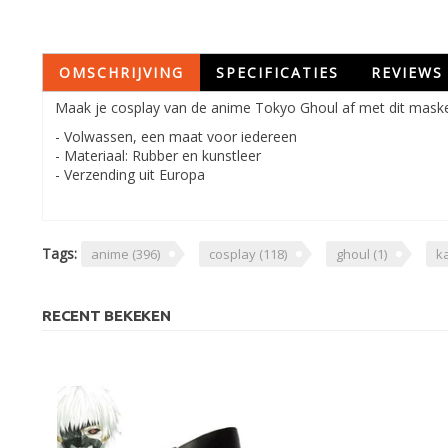
OMSCHRIJVING
SPECIFICATIES
REVIEWS
Maak je cosplay van de anime Tokyo Ghoul af met dit mask
- Volwassen, een maat voor iedereen
- Materiaal: Rubber en kunstleer
- Verzending uit Europa
Tags:
anime
(396)
cosplay
(118)
ghoul
(1)
k
RECENT BEKEKEN