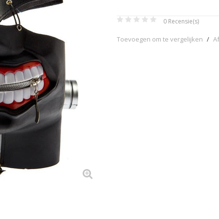
0
Recensie(s)
Toevoegen om te vergelijken
/
A