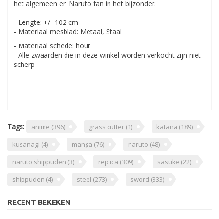
het algemeen en Naruto fan in het bijzonder.
- Lengte: +/- 102 cm
- Materiaal mesblad: Metaal, Staal
- Materiaal schede: hout
- Alle zwaarden die in deze winkel worden verkocht zijn niet
scherp
Tags:
anime
(396)
grass cutter
(1)
katana
(189)
kusanagi
(4)
manga
(76)
naruto
(48)
naruto shippuden
(3)
replica
(309)
sasuke
(22)
shippuden
(4)
steel
(273)
sword
(333)
RECENT BEKEKEN