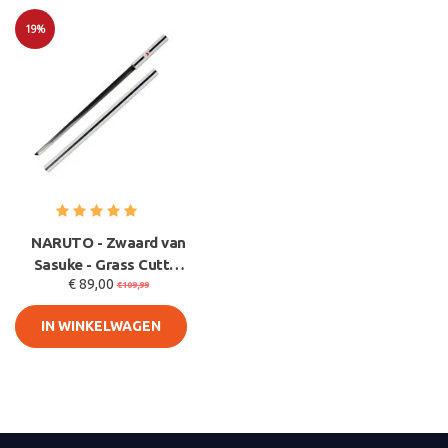
19%
Sale
NARUTO - Zwaard van
Sasuke - Grass Cutter
€ 89,00
Kusanagi Zwaard - Wit
€109,99
IN WINKELWAGEN