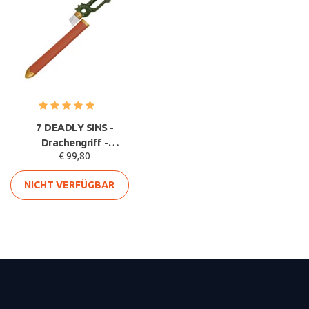
7 DEADLY SINS -
Drachengriff -
€ 99,80
gebrochenes Schwert
des Meliodas
NICHT VERFÜGBAR