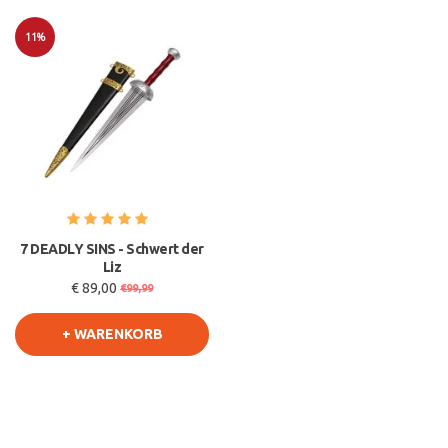
11%
Sale
7 DEADLY SINS - Schwert der
Liz
€ 89,00
€99,99
+ WARENKORB