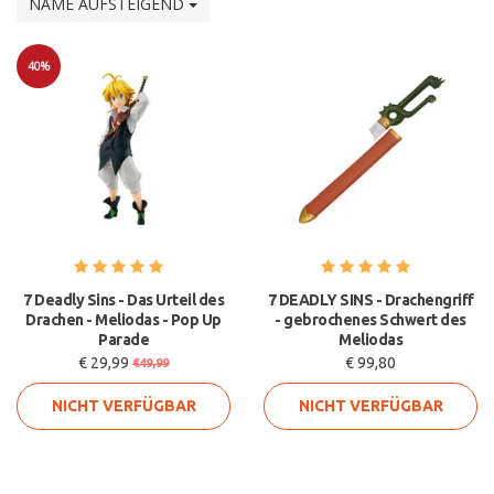
NAME AUFSTEIGEND
40%
Sale
7 Deadly Sins - Das Urteil des
7 DEADLY SINS - Drachengriff
Drachen - Meliodas - Pop Up
- gebrochenes Schwert des
Parade
Meliodas
€ 29,99
€ 99,80
€49,99
NICHT VERFÜGBAR
NICHT VERFÜGBAR