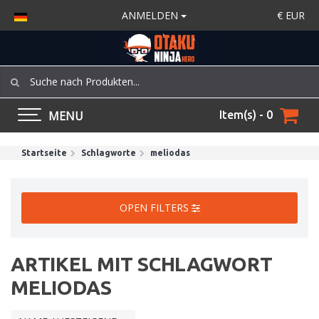
ANMELDEN
€
EUR
MENU
Item(s) - 0
Startseite
Schlagworte
meliodas
OPEN FILTERS
ARTIKEL MIT SCHLAGWORT
MELIODAS