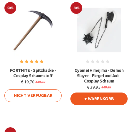
50%
20%
Sale
Sale
FORTNITE - Spitzhacke -
Gyomei Himejima - Demon
Cosplay Schaumstoff
Slayer - Flegel und Axt -
Cosplay Schaum
€ 19,70
€39,50
€ 39,95
€49,95
NICHT VERFÜGBAR
+ WARENKORB