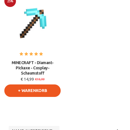
25%
Sale
MINECRAFT - Diamant-
Pickaxe - Cosplay-
Schaumstoff
€ 14,99
€19,99
+ WARENKORB