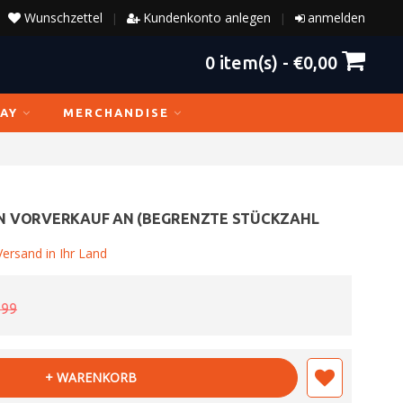
Wunschzettel
Kundenkonto anlegen
anmelden
|
|
0
item(s) -
€0,00
AY
MERCHANDISE
N VORVERKAUF AN (BEGRENZTE STÜCKZAHL
ersand in Ihr Land
,99
+ WARENKORB