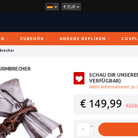
€
EUR
ER
ZUBEHÖR
ANDERE REPLIKEN
COSPL
brecher
TURMBRECHER
SCHAU DIR UNSERE
VERFÜGBAR)
Mehr Informationen zu V
€
149,99
€229
+
-