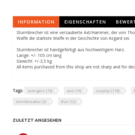
INFORMATION
EIGENSCHAFTEN
BEWER
Sturmbrecher ist eine verzauberte Axt/Hammer, der von Thor 
Waffe die stärkste Waffe in der Geschichte von Asgard sei.
Sturmbrecher ist handgefertigt aus hochwertigem Harz.
Länge: +/- 105 cm lang
Gewicht: +/-3,5 kg
All items purchased from this shop are not sharp and for de
Tags:
avengers
(19)
axe
(19)
cosplay
(118)
stormbreaker
(2)
thor
(12)
ZULETZT ANGESEHEN