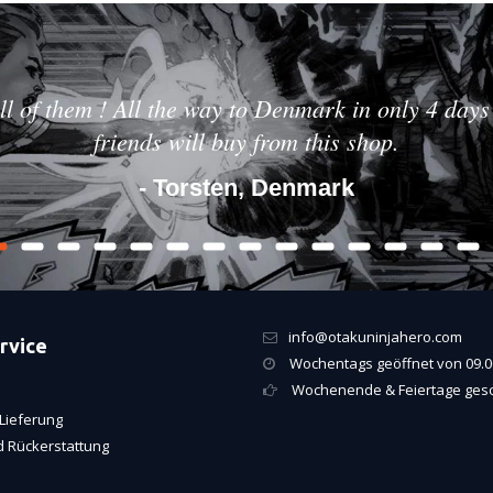
ll of them ! All the way to Denmark in only 4 days 
friends will buy from this shop.
- Torsten, Denmark
info@otakuninjahero.com
rvice
Wochentags geöffnet von 09.00
Wochenende & Feiertage ges
Lieferung
 Rückerstattung