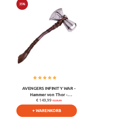
35%
Sale
AVENGERS INFINITY WAR -
Hammer von Thor -
€ 149,99
Sturmbrecher
€229,99
+ WARENKORB