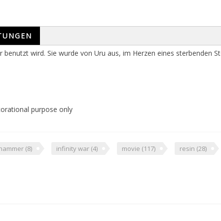
TUNGEN
benutzt wird. Sie wurde von Uru aus, im Herzen eines sterbenden Ster
corational purpose only
hammer
(8)
infinity war
(4)
movie
(117)
resin
(28)