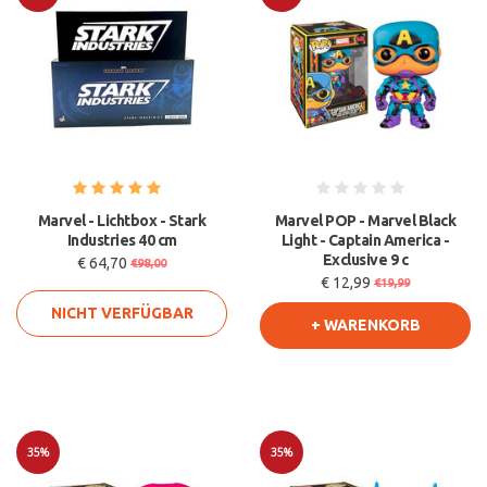
Sale
Sale
Marvel - Lichtbox - Stark
Marvel POP - Marvel Black
Industries 40 cm
Light - Captain America -
Exclusive 9 c
€ 64,70
€98,00
€ 12,99
€19,99
NICHT VERFÜGBAR
+ WARENKORB
35%
35%
Sale
Sale