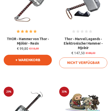
THOR - Hammer von Thor -
Thor - Marvel Legends -
Mjölnir - Resin
Elektronischer Hammer -
Mjolnir
€ 99,80
€119,99
€ 147,50
€188,00
+ WARENKORB
NICHT VERFÜGBAR
29%
30%
Sale
Sale