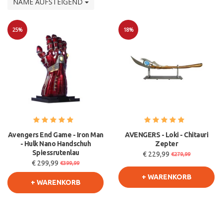
NAME AUFSTEIGEND
25%
18%
Sale
Sale
Avengers End Game - Iron Man
AVENGERS - Loki - Chitauri
- Hulk Nano Handschuh
Zepter
Spiessrutenlau
€ 229,99
€279,99
€ 299,99
€399,99
+ WARENKORB
+ WARENKORB