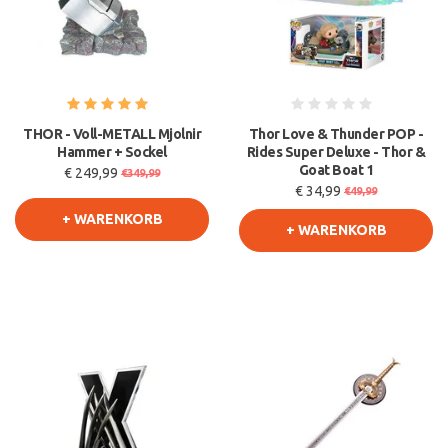
THOR - Voll-METALL Mjolnir
Thor Love & Thunder POP -
Hammer + Sockel
Rides Super Deluxe - Thor &
Goat Boat 1
€ 249,99
€349,99
€ 34,99
€49,99
+ WARENKORB
+ WARENKORB