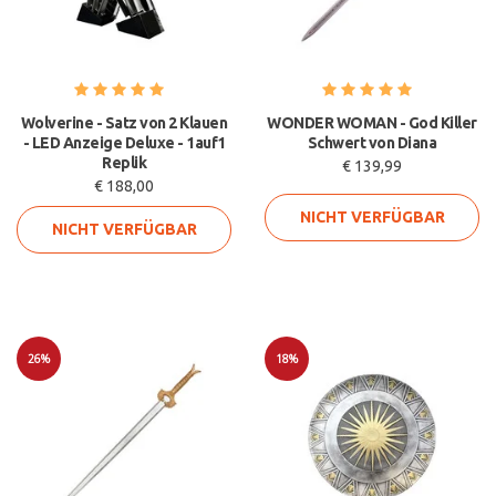
Wolverine - Satz von 2 Klauen
WONDER WOMAN - God Killer
- LED Anzeige Deluxe - 1auf1
Schwert von Diana
Replik
€ 139,99
€ 188,00
NICHT VERFÜGBAR
NICHT VERFÜGBAR
26%
18%
Sale
Sale