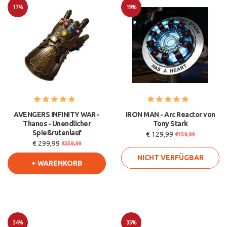
17%
19%
Sale
Sale
AVENGERS INFINITY WAR -
IRON MAN - Arc Reactor von
Thanos - Unendlicher
Tony Stark
Spießrutenlauf
€ 129,99
€159,99
€ 299,99
€359,99
NICHT VERFÜGBAR
+ WARENKORB
34%
35%